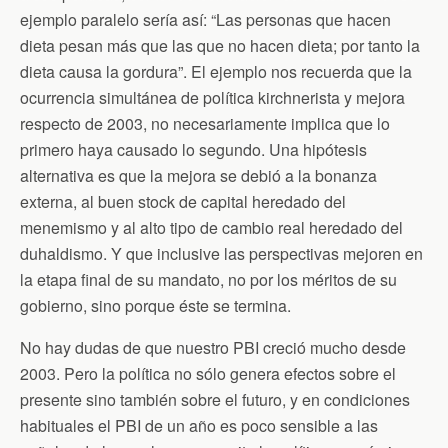
k
i
p
ejemplo paralelo sería así: “Las personas que hacen
e
n
dieta pesan más que las que no hacen dieta; por tanto la
d
dieta causa la gordura”. El ejemplo nos recuerda que la
l
y
ocurrencia simultánea de política kirchnerista y mejora
respecto de 2003, no necesariamente implica que lo
primero haya causado lo segundo.
Una hipótesis
alternativa es que la mejora se debió a la bonanza
externa, al buen stock de capital heredado del
menemismo y al alto tipo de cambio real heredado del
duhaldismo. Y que inclusive las perspectivas mejoren en
la etapa final de su mandato, no por los méritos de su
gobierno, sino porque éste se termina.
No hay dudas de que nuestro PBI creció mucho desde
2003. Pero la política no sólo genera efectos sobre el
presente sino también sobre el futuro, y en condiciones
habituales el PBI de un año es poco sensible a las