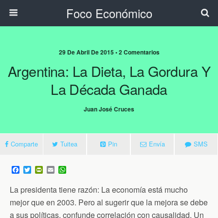
Foco Económico
29 De Abril De 2015 • 2 Comentarios
Argentina: La Dieta, La Gordura Y
La Década Ganada
Juan José Cruces
Comparte
Tuitea
Pin
Envía
SMS
F
T
P
E
W
a
w
r
m
h
c
i
i
a
a
La presidenta tiene razón: La economía está mucho
e
t
n
i
t
b
t
t
l
s
mejor que en 2003. Pero al sugerir que la mejora se debe
o
e
F
A
a sus políticas, confunde correlación con causalidad. Un
o
r
r
p