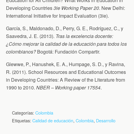
Education for All Children? What Works in Education in
Developing Countries
3ie Working Paper 20
. New Delhi:
International Initiative for Impact Evaluation (3ie).
García, S., Maldonado, D., Perry, G. E., Rodríguez, C., y
Saavedra, J. E. (2013).
Tras la excelencia docente:
¿Cómo mejorar la calidad de la educación para todos los
colombianos?
Bogotá: Fundación Compartir.
Glewwe, P., Hanushek, E. A., Humpage, S. D., y Ravina,
R. (2011). School Resources and Educational Outcomes
in Developing Countries: A Review of the Literature from
1990 to 2010.
NBER – Working paper 17554
.
Categorías:
Colombia
Etiquetas:
Calidad de educación
,
Colombia
,
Desarrollo