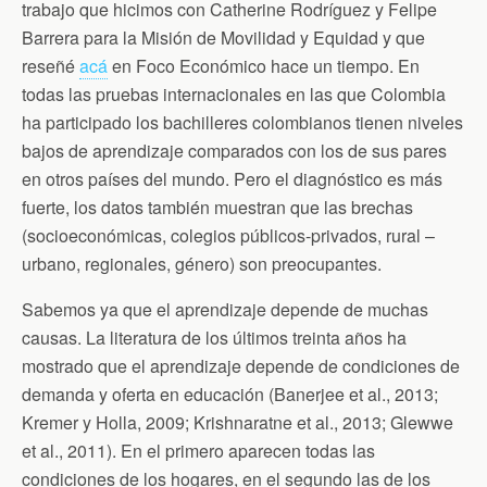
n
trabajo que hicimos con Catherine Rodríguez y Felipe
d
Barrera para la Misión de Movilidad y Equidad y que
l
y
reseñé
acá
en Foco Económico hace un tiempo. En
todas las pruebas internacionales en las que Colombia
ha participado los bachilleres colombianos tienen niveles
bajos de aprendizaje comparados con los de sus pares
en otros países del mundo. Pero el diagnóstico es más
fuerte, los datos también muestran que las brechas
(socioeconómicas, colegios públicos-privados, rural –
urbano, regionales, género) son preocupantes.
Sabemos ya que el aprendizaje depende de muchas
causas. La literatura de los últimos treinta años ha
mostrado que el aprendizaje depende de condiciones de
demanda y oferta en educación (Banerjee et al., 2013;
Kremer y Holla, 2009; Krishnaratne et al., 2013; Glewwe
et al., 2011). En el primero aparecen todas las
condiciones de los hogares, en el segundo las de los