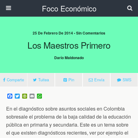
Foco Económico
25 De Febrero De 2014 • Sin Comentarios
Los Maestros Primero
Darío Maldonado
Comparte
Tuitea
Pin
Envía
SMS
F
T
P
E
W
a
w
r
m
h
c
i
i
a
a
En el diagnóstico sobre asuntos sociales en Colombia
e
t
n
i
t
b
t
t
l
s
sobresale el problema de la baja calidad de la educación
o
e
F
A
pública en primaria y secundaria. Este es un tema sobre
o
r
r
p
k
i
p
el que existen diagnósticos recientes, ver por ejemplo el
e