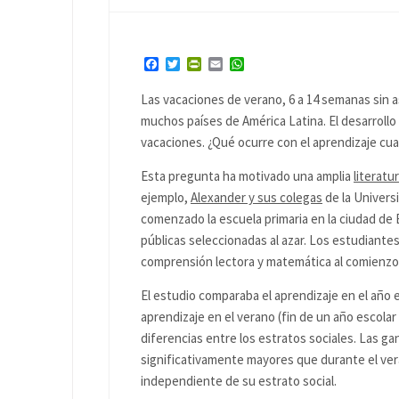
Facebook
Twitter
PrintFriendly
Email
WhatsApp
Las vacaciones de verano, 6 a 14 semanas sin a
muchos países de América Latina. El desarrollo
vacaciones. ¿Qué ocurre con el aprendizaje cu
Esta pregunta ha motivado una amplia
literatu
ejemplo,
Alexander y sus colegas
de la Univers
comenzado la escuela primaria en la ciudad de 
públicas seleccionadas al azar. Los estudiant
comprensión lectora y matemática al comienzo y
El estudio comparaba el aprendizaje en el año e
aprendizaje en el verano (fin de un año escolar 
diferencias entre los estratos sociales. Las ga
significativamente mayores que durante el ver
independiente de su estrato social.