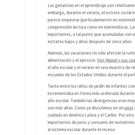
Las ganancias en el aprendizaje son relativamen
embargo, durante el verano, el estrato social 
parece empeorar (particularmente en matemátic
comprensión lectora como en matemáticas. Las
importantes, a tal punto que acumuladas son e
estratos bajos y altos después de cinco años.
Además, las vacaciones no sólo afectan la ruti
alimentación y el ejercicio.
Von Hippel y sus co
el año escolar y el verano en una muestra de ni
escuelas de los Estados Unidos durante el perí
Tanto entre los niños de jardín de infantes com
incrementaba en forma más acelerada durante l
año escolar. También las divergencias eran may
son más altas. Como ya discutimos en un
post
cuidado en América Latina y el Caribe. Por otr
importantes de peso y consumo de nutrientes 
al sistema escolar durante el receso.