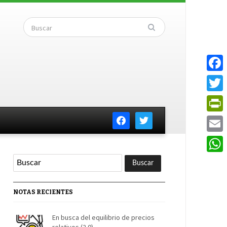
Faceb
Twitte
facebook
twitter
PrintF
Email
Whats
NOTAS RECIENTES
En busca del equilibrio de precios