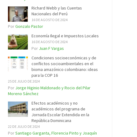
Richard Webb y las Cuentas
Nacionales del Perú
16 DE AGOSTO DE 2024
Por
Gonzalo Pastor
Economía Ilegal e Impuestos Locales
16 DE AGOSTO DE 2024
Por
Juan F Vargas
Condiciones socioeconómicas y de
conflictos socioambientales en el
bioma amazónico colombiano: ideas
para la COP 16
25 DE JULIO DE 2024
Por
Jorge Higinio Maldonado y Rocio del Pilar
Moreno Sánchez
Efectos académicos y no
académicos del programa de
Jornada Escolar Extendida en la
República Dominicana
22 DE JULIO DE 2024
Por
Santiago Garganta, Florencia Pinto y Joaquín