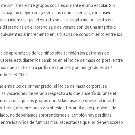
te similares entre grupos sociales durante el año escolar. Sin
más bajo no mejora en general sus conocimientos, e inclusive
as) mientras que el estrato social más alto mejora tanto en
 diferencias en el aprendizaje de verano son de una magnitud
quivalentes al incremento en la brecha de conocimiento entre los
na de aprendizaje de los niños sino también los patrones de
autores
estudiaron los cambios en el índice de masa corporal entre
ños que asistieron a jardín de infantes y primer grado en 310
odo 1998 -2000.
o entre los de primer grado, el índice de masa corporal se
as vacaciones de verano respecto a lo que sucedía durante el
ores para aquellos grupos donde las tasas de obesidad infantil
anterior, el sobre-peso y la obesidad infantil es un problema de
o lado, no deberíamos sorprendernos si también hay pérdidas
entre los niños de familias más necesitadas que no tienen acceso