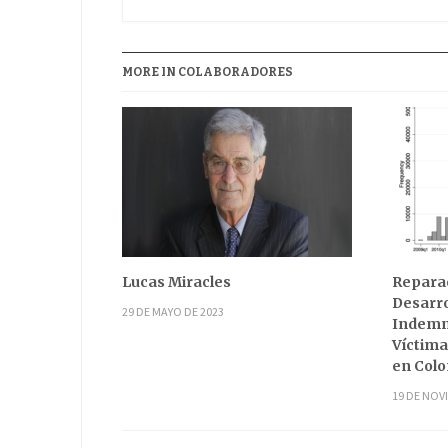
MORE IN COLABORADORES
Lucas Miracles
Reparac
Desarro
29 DE MAYO DE 2023
Indemni
Víctima
en Col
19 DE NOV