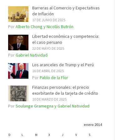
Barreras al Comercio y Expectativas
de Inflación
17 DE JUNIO DE 2025
Por
Alberto Chong y Nicolás Butrón
Libertad económica y competencia:
el caso peruano
22 DE MAYO DE 2025
Por
Gabriel Natividad
Los aranceles de Trump y el Perú
16 DE ABRIL DE 2025
Por
Pablo de la Flor
Finanzas personales: el precio
exorbitante de la tarjeta de crédito
10 DE MARZO DE 2025
Por
Soulange Gramegna y Gabriel Natividad
enero 2014
D
L
M
X
J
V
S