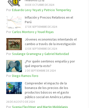
relativos (2.0)
30 DE OCTUBRE DE 2024
Por
Eduardo Levy Yeyati y Patricio Temperley
Inflación y Precios Relativos en el
Perú
17 DE SEPTIEMBRE DE 2024
Por
Carlos Montoro y Youel Rojas
Jóvenes economistas intentando el
cambio a través de la investigación
13 DE SEPTIEMBRE DE 2024
Por
Soulange Gramegna y Gabriel Natividad
¿Por quién sentimos empatía y por
qué importa esto?
2 DE SEPTIEMBRE DE 2024
Por
Diego Ramos-Toro
Comprender el impacto de la
bonanza de los precios de los
productos básicos en el gasto
público social en América Latina
26 DE AGOSTO DE 2024
Por
Svenja Flechtner and Martin Middelanis