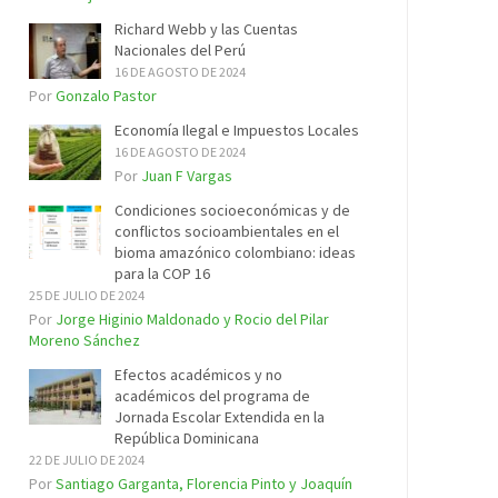
Richard Webb y las Cuentas
Nacionales del Perú
16 DE AGOSTO DE 2024
Por
Gonzalo Pastor
Economía Ilegal e Impuestos Locales
16 DE AGOSTO DE 2024
Por
Juan F Vargas
Condiciones socioeconómicas y de
conflictos socioambientales en el
bioma amazónico colombiano: ideas
para la COP 16
25 DE JULIO DE 2024
Por
Jorge Higinio Maldonado y Rocio del Pilar
Moreno Sánchez
Efectos académicos y no
académicos del programa de
Jornada Escolar Extendida en la
República Dominicana
22 DE JULIO DE 2024
Por
Santiago Garganta, Florencia Pinto y Joaquín