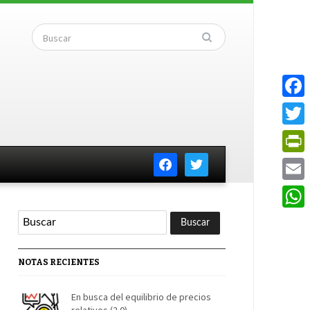
Faceb
Twitte
facebook
twitter
PrintF
Email
Whats
NOTAS RECIENTES
En busca del equilibrio de precios