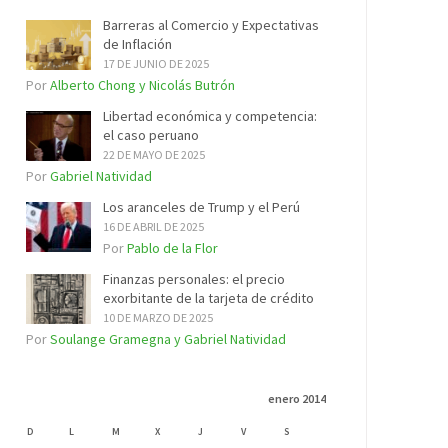
Barreras al Comercio y Expectativas
de Inflación
17 DE JUNIO DE 2025
Por
Alberto Chong y Nicolás Butrón
Libertad económica y competencia:
el caso peruano
22 DE MAYO DE 2025
Por
Gabriel Natividad
Los aranceles de Trump y el Perú
16 DE ABRIL DE 2025
Por
Pablo de la Flor
Finanzas personales: el precio
exorbitante de la tarjeta de crédito
10 DE MARZO DE 2025
Por
Soulange Gramegna y Gabriel Natividad
enero 2014
D
L
M
X
J
V
S