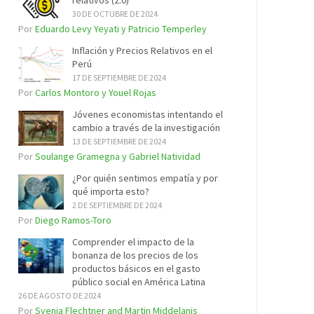
relativos (2.0)
30 DE OCTUBRE DE 2024
Por
Eduardo Levy Yeyati y Patricio Temperley
Inflación y Precios Relativos en el
Perú
17 DE SEPTIEMBRE DE 2024
Por
Carlos Montoro y Youel Rojas
Jóvenes economistas intentando el
cambio a través de la investigación
13 DE SEPTIEMBRE DE 2024
Por
Soulange Gramegna y Gabriel Natividad
¿Por quién sentimos empatía y por
qué importa esto?
2 DE SEPTIEMBRE DE 2024
Por
Diego Ramos-Toro
Comprender el impacto de la
bonanza de los precios de los
productos básicos en el gasto
público social en América Latina
26 DE AGOSTO DE 2024
Por
Svenja Flechtner and Martin Middelanis