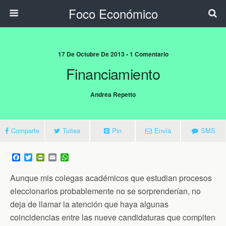
Foco Económico
17 De Octubre De 2013 • 1 Comentario
Financiamiento
Andrea Repetto
Comparte
Tuitea
Pin
Envía
SMS
F
T
P
E
W
a
w
r
m
h
c
i
i
a
a
Aunque mis colegas académicos que estudian procesos
e
t
n
i
t
b
t
t
l
s
eleccionarios probablemente no se sorprenderían, no
o
e
F
A
deja de llamar la atención que haya algunas
o
r
r
p
k
i
p
coincidencias entre las nueve candidaturas que compiten
e