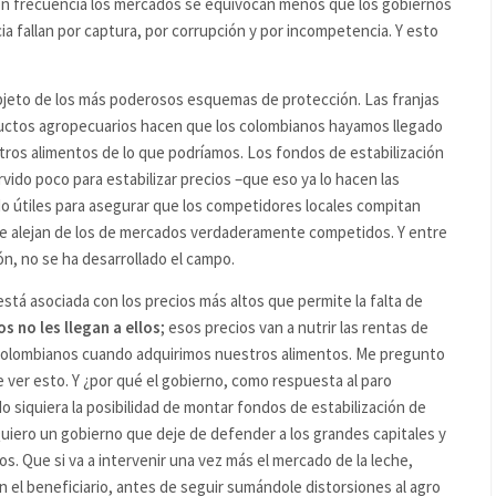
con frecuencia los mercados se equivocan menos que los gobiernos
ia fallan por captura, por corrupción y por incompetencia. Y esto
bjeto de los más poderosos esquemas de protección. Las franjas
oductos agropecuarios hacen que los colombianos hayamos llegado
tros alimentos de lo que podríamos. Los fondos de estabilización
vido poco para estabilizar precios –que eso ya lo hacen las
do útiles para asegurar que los competidores locales compitan
 se alejan de los de mercados verdaderamente competidos. Y entre
n, no se ha desarrollado el campo.
stá asociada con los precios más altos que permite la falta de
os
no les llegan a ellos
; esos precios van a nutrir las rentas de
colombianos cuando adquirimos nuestros alimentos. Me pregunto
e ver esto. Y ¿por qué el gobierno, como respuesta al paro
siquiera la posibilidad de montar fondos de estabilización de
uiero un gobierno que deje de defender a los grandes capitales y
s. Que si va a intervenir una vez más el mercado de la leche,
n el beneficiario, antes de seguir sumándole distorsiones al agro