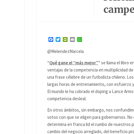
campe
Facebook
Twitter
PrintFriendly
Email
WhatsApp
@MelendezMarcela
“
Qué gane el “más mejor”
”
se llama el libro 
ventajas de la competencia en multiplicidad de 
una frase célebre de un futbolista chileno. Los
largas horas de entrenamiento, con esfuerzo y s
El mundo le ha cobrado el doping a Lance Armst
competencia desleal.
En otros ámbitos, sin embargo, nos confundim
votos con que se eligen para gobernarnos. No 
determina en franca lid el rumbo de nuestros p
cambio del negocio arreglado, del beneficio p