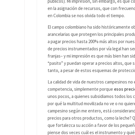
públicos). Mi impresión, sin embargo, es que 
en la asignación de recursos, que con frecuenc
en Colombia se nos olvida todo el tiempo.
El campo colombiano ha sido históricamente o
arancelarias que protegen los principales pr
a pagar precios hasta 200% más altos por nues
de precios instrumentados por vía legal han ser
franjas– y mi impresión es que más bien han si
“pasito” y puedan operar a precios altos, que
tanto, a pesar de estos esquemas de protecció
La calidad de vida de nuestros campesinos no e
competencia, simplemente porque
esos preci
unos pocos, a quienes subsidiamos todos los 
por qué la multitud movilizada no ve o no quier
campesino según me entero, está considerando 
precios para otros productos, como la leche? Q
que fortalezca su acción a favor de los pequeño
piense dos veces cuál es el instrumento y quié