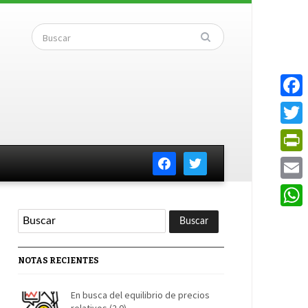
Faceb
Twitte
facebook
twitter
PrintF
Email
Whats
NOTAS RECIENTES
En busca del equilibrio de precios