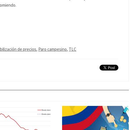
ecomiendo.
ilización de precios
,
Paro campesino
,
TLC