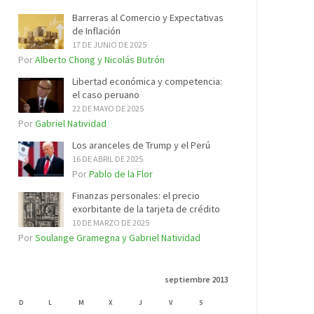
Barreras al Comercio y Expectativas
de Inflación
17 DE JUNIO DE 2025
Por
Alberto Chong y Nicolás Butrón
Libertad económica y competencia:
el caso peruano
22 DE MAYO DE 2025
Por
Gabriel Natividad
Los aranceles de Trump y el Perú
16 DE ABRIL DE 2025
Por
Pablo de la Flor
Finanzas personales: el precio
exorbitante de la tarjeta de crédito
10 DE MARZO DE 2025
Por
Soulange Gramegna y Gabriel Natividad
septiembre 2013
D
L
M
X
J
V
S