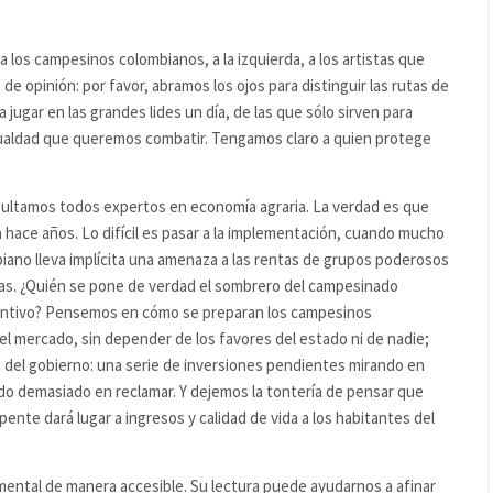
 los campesinos colombianos, a la izquierda, a los artistas que
e opinión: por favor, abramos los ojos para distinguir las rutas de
 jugar en las grandes lides un día, de las que sólo sirven para
igualdad que queremos combatir. Tengamos claro a quien protege
.
esultamos todos expertos en economía agraria. La verdad es que
 hace años. Lo difícil es pasar a la implementación, cuando mucho
iano lleva implícita una amenaza a las rentas de grupos poderosos
las. ¿Quién se pone de verdad el sombrero del campesinado
stantivo? Pensemos en cómo se preparan los campesinos
l mercado, sin depender de los favores del estado ni de nadie;
 del gobierno: una serie de inversiones pendientes mirando en
do demasiado en reclamar. Y dejemos la tontería de pensar que
ente dará lugar a ingresos y calidad de vida a los habitantes del
mental de manera accesible. Su lectura puede ayudarnos a afinar