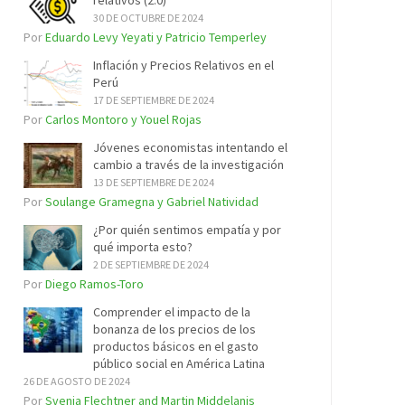
relativos (2.0)
30 DE OCTUBRE DE 2024
Por
Eduardo Levy Yeyati y Patricio Temperley
Inflación y Precios Relativos en el
Perú
17 DE SEPTIEMBRE DE 2024
Por
Carlos Montoro y Youel Rojas
Jóvenes economistas intentando el
cambio a través de la investigación
13 DE SEPTIEMBRE DE 2024
Por
Soulange Gramegna y Gabriel Natividad
¿Por quién sentimos empatía y por
qué importa esto?
2 DE SEPTIEMBRE DE 2024
Por
Diego Ramos-Toro
Comprender el impacto de la
bonanza de los precios de los
productos básicos en el gasto
público social en América Latina
26 DE AGOSTO DE 2024
Por
Svenja Flechtner and Martin Middelanis