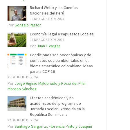
Richard Webb y las Cuentas
Nacionales del Perú
16 DE AGOSTO DE 2024
Por
Gonzalo Pastor
Economía Ilegal e Impuestos Locales
16 DE AGOSTO DE 2024
Por
Juan F Vargas
Condiciones socioeconómicas y de
conflictos socioambientales en el
bioma amazónico colombiano: ideas
para la COP 16
25 DE JULIO DE 2024
Por
Jorge Higinio Maldonado y Rocio del Pilar
Moreno Sánchez
Efectos académicos y no
académicos del programa de
Jornada Escolar Extendida en la
República Dominicana
22 DE JULIO DE 2024
Por
Santiago Garganta, Florencia Pinto y Joaquín