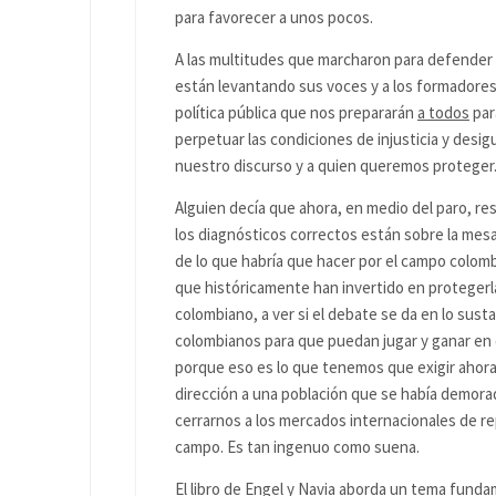
para favorecer a unos pocos.
A las multitudes que marcharon para defender a
están levantando sus voces y a los formadores d
política pública que nos prepararán
a todos
para
perpetuar las condiciones de injusticia y des
nuestro discurso y a quien queremos proteger
Alguien decía que ahora, en medio del paro, r
los diagnósticos correctos están sobre la mesa
de lo que habría que hacer por el campo colomb
que históricamente han invertido en proteger
colombiano, a ver si el debate se da en lo su
colombianos para que puedan jugar y ganar en e
porque eso es lo que tenemos que exigir ahora
dirección a una población que se había demora
cerrarnos a los mercados internacionales de rep
campo. Es tan ingenuo como suena.
El libro de Engel y Navia aborda un tema funda