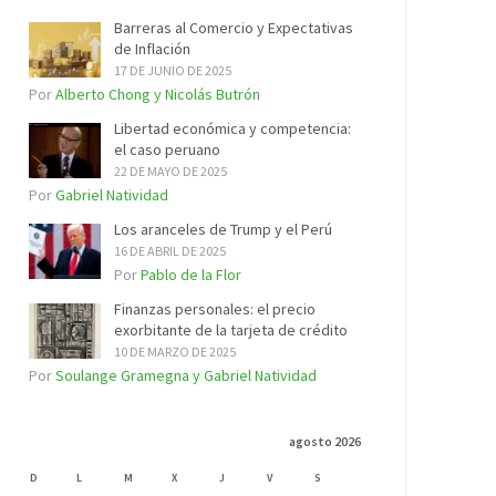
Barreras al Comercio y Expectativas
de Inflación
17 DE JUNIO DE 2025
Por
Alberto Chong y Nicolás Butrón
Libertad económica y competencia:
el caso peruano
22 DE MAYO DE 2025
Por
Gabriel Natividad
Los aranceles de Trump y el Perú
16 DE ABRIL DE 2025
Por
Pablo de la Flor
Finanzas personales: el precio
exorbitante de la tarjeta de crédito
10 DE MARZO DE 2025
Por
Soulange Gramegna y Gabriel Natividad
agosto 2026
D
L
M
X
J
V
S