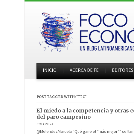
INICIO
ACERCA DE FE
EDITORES
POST TAGGED WITH: "TLC"
El miedo a la competencia y otras 
del paro campesino
COLOMBIA
@MelendezMarcela “Qué gane el “más mejor”” se llama e