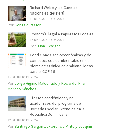
Richard Webb y las Cuentas
Nacionales del Perú
16 DE AGOSTO DE 2024
Por
Gonzalo Pastor
Economía Ilegal e Impuestos Locales
16 DE AGOSTO DE 2024
Por
Juan F Vargas
Condiciones socioeconómicas y de
conflictos socioambientales en el
bioma amazónico colombiano: ideas
para la COP 16
25 DE JULIO DE 2024
Por
Jorge Higinio Maldonado y Rocio del Pilar
Moreno Sánchez
Efectos académicos y no
académicos del programa de
Jornada Escolar Extendida en la
República Dominicana
22 DE JULIO DE 2024
Por
Santiago Garganta, Florencia Pinto y Joaquín