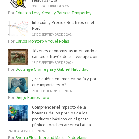
relativos (2.0)
30 DE OCTUBRE DE 2024
Por
Eduardo Levy Yeyati y Patricio Temperley
Inflación y Precios Relativos en el
Perú
17 DE SEPTIEMBRE DE 2024
Por
Carlos Montoro y Youel Rojas
Jóvenes economistas intentando el
cambio a través de la investigación
13 DE SEPTIEMBRE DE 2024
Por
Soulange Gramegna y Gabriel Natividad
¿Por quién sentimos empatía y por
qué importa esto?
2 DE SEPTIEMBRE DE 2024
Por
Diego Ramos-Toro
Comprender el impacto de la
bonanza de los precios de los
productos básicos en el gasto
público social en América Latina
26 DE AGOSTO DE 2024
Por
Svenja Flechtner and Martin Middelanis