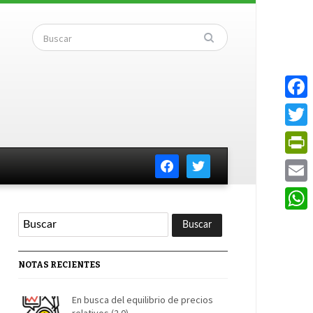
Faceb
Twitte
facebook
twitter
PrintF
Email
Whats
NOTAS RECIENTES
En busca del equilibrio de precios