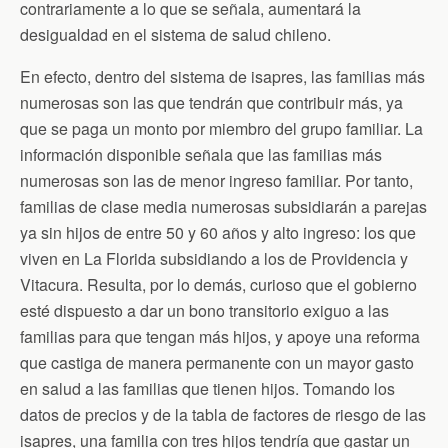
n
contrariamente a lo que se señala, aumentará la
d
desigualdad en el sistema de salud chileno.
l
y
En efecto, dentro del sistema de isapres, las familias más
numerosas son las que tendrán que contribuir más, ya
que se paga un monto por miembro del grupo familiar. La
información disponible señala que las familias más
numerosas son las de menor ingreso familiar. Por tanto,
familias de clase media numerosas subsidiarán a parejas
ya sin hijos de entre 50 y 60 años y alto ingreso: los que
viven en La Florida subsidiando a los de Providencia y
Vitacura. Resulta, por lo demás, curioso que el gobierno
esté dispuesto a dar un bono transitorio exiguo a las
familias para que tengan más hijos, y apoye una reforma
que castiga de manera permanente con un mayor gasto
en salud a las familias que tienen hijos. Tomando los
datos de precios y de la tabla de factores de riesgo de las
isapres, una familia con tres hijos tendría que gastar un