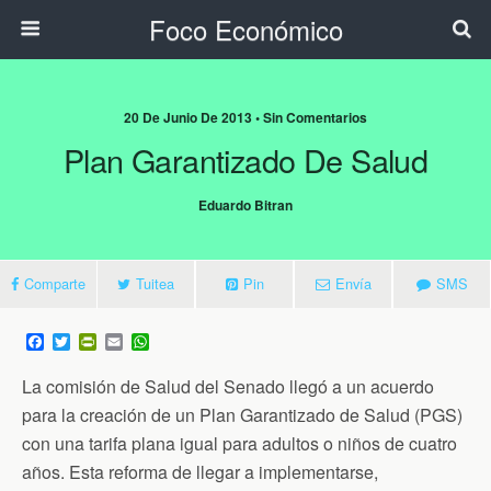
Foco Económico
20 De Junio De 2013 • Sin Comentarios
Plan Garantizado De Salud
Eduardo Bitran
Comparte
Tuitea
Pin
Envía
SMS
F
T
P
E
W
a
w
r
m
h
c
i
i
a
a
La comisión de Salud del Senado llegó a un acuerdo
e
t
n
i
t
b
t
t
l
s
para la creación de un Plan Garantizado de Salud (PGS)
o
e
F
A
con una tarifa plana igual para adultos o niños de cuatro
o
r
r
p
k
i
p
años. Esta reforma de llegar a implementarse,
e