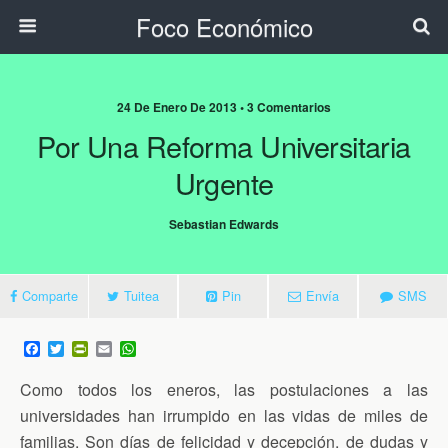
Foco Económico
24 De Enero De 2013 • 3 Comentarios
Por Una Reforma Universitaria
Urgente
Sebastian Edwards
Comparte
Tuitea
Pin
Envía
SMS
F
T
P
E
W
a
w
r
m
h
c
i
i
a
a
Como todos los eneros, las postulaciones a las
e
t
n
i
t
b
t
t
l
s
universidades han irrumpido en las vidas de miles de
o
e
F
A
familias. Son días de felicidad y decepción, de dudas y
o
r
r
p