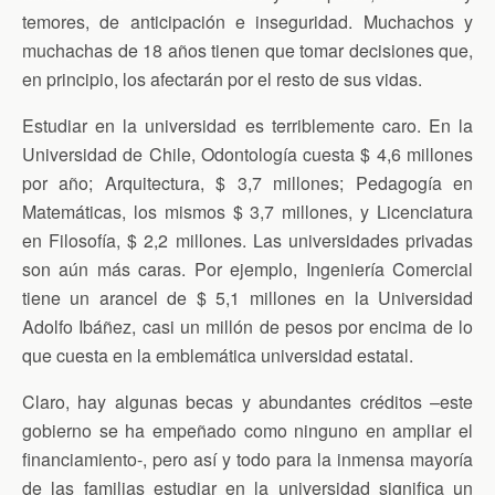
k
i
p
temores, de anticipación e inseguridad. Muchachos y
e
n
muchachas de 18 años tienen que tomar decisiones que,
d
en principio, los afectarán por el resto de sus vidas.
l
y
Estudiar en la universidad es terriblemente caro. En la
Universidad de Chile, Odontología cuesta $ 4,6 millones
por año; Arquitectura, $ 3,7 millones; Pedagogía en
Matemáticas, los mismos $ 3,7 millones, y Licenciatura
en Filosofía, $ 2,2 millones. Las universidades privadas
son aún más caras. Por ejemplo, Ingeniería Comercial
tiene un arancel de $ 5,1 millones en la Universidad
Adolfo Ibáñez, casi un millón de pesos por encima de lo
que cuesta en la emblemática universidad estatal.
Claro, hay algunas becas y abundantes créditos –este
gobierno se ha empeñado como ninguno en ampliar el
financiamiento-, pero así y todo para la inmensa mayoría
de las familias estudiar en la universidad significa un