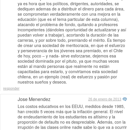
ya es hora que los políticos, dirigentes, autoridades, se
dediquen ademas de a distribuir el dinero para cada área,
se comprometan verdaderamente con una mejora en la
educación (que es el tema particular de esta columna),
atacando el problema de fondo, quitando a profesores
incompetentes (dándoles oportunidad de actualizarse y así
puedan volver a trabajar), acortando la duración de las
carreras, y por sobre todo, premiando el mérito. Es tiempo
de crear una sociedad de meritocracia, en que el esfuerzo
y perseverancia de los jóvenes sea premiado, en el Chile
de hoy, poco – y nada- sirve esforzarse, dejemos esa
sociedad dominada por el pituto, ya que muchas veces
están al mando personas que realmente no están
capacitadas para estarlo, y convirtamos esta sociedad
chilena, en un ejemplo (real) de esfuerzo y pasión por
nuestros sueños y deseos.
responder
Jose Menendez
26 de enero de 2013
Los costos educativos en los EEUU, medidos desde 1985,
han crecido 5 veces más que la inflación general. El nivel
de endeudamiento de los estudiantes es altísimo y la
proporción de defaults no es despreciable. Además, con la
irrupción de las clases online nadie sabe lo que va a ocurrir