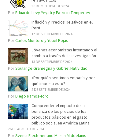
relativos (2.0)
30 DE OCTUBRE DE 2024
Por
Eduardo Levy Yeyati y Patricio Temperley
Inflación y Precios Relativos en el
Perú
17 DE SEPTIEMBRE DE 2024
Por
Carlos Montoro y Youel Rojas
Jóvenes economistas intentando el
cambio a través de la investigación
13 DE SEPTIEMBRE DE 2024
Por
Soulange Gramegna y Gabriel Natividad
¿Por quién sentimos empatía y por
qué importa esto?
2 DE SEPTIEMBRE DE 2024
Por
Diego Ramos-Toro
Comprender el impacto de la
bonanza de los precios de los
productos básicos en el gasto
público social en América Latina
26 DE AGOSTO DE 2024
Por
Svenja Flechtner and Martin Middelanis