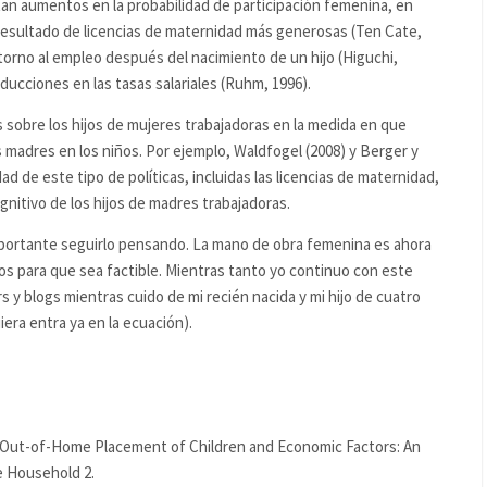
tan aumentos en la probabilidad de participación femenina, en
esultado de licencias de maternidad más generosas (Ten Cate,
torno al empleo después del nacimiento de un hijo (Higuchi,
ducciones en las tasas salariales (Ruhm, 1996).
sobre los hijos de mujeres trabajadoras en la medida en que
as madres en los niños. Por ejemplo, Waldfogel (2008) y Berger y
d de este tipo de políticas, incluidas las licencias de maternidad,
gnitivo de los hijos de madres trabajadoras.
importante seguirlo pensando. La mano de obra femenina es ahora
s para que sea factible. Mientras tanto yo continuo con este
 y blogs mientras cuido de mi recién nacida y mi hijo de cuatro
uiera entra ya en la ecuación).
“Out-of-Home Placement of Children and Economic Factors: An
e Household 2.