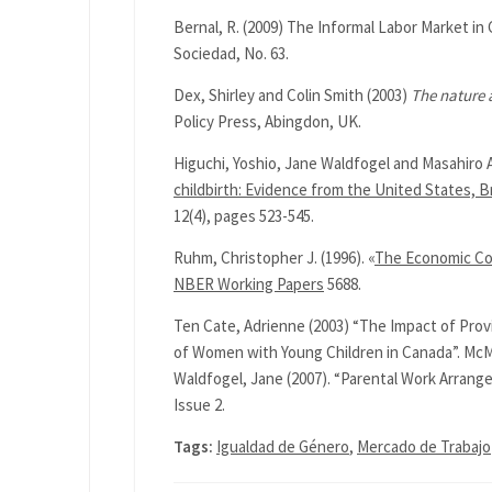
Bernal, R. (2009) The Informal Labor Market in 
Sociedad, No. 63.
Dex, Shirley and Colin Smith (2003)
The nature a
Policy Press, Abingdon, UK.
Higuchi, Yoshio, Jane Waldfogel and Masahiro A
childbirth: Evidence from the United States, B
12(4), pages 523-545.
Ruhm, Christopher J. (1996). «
The Economic Co
NBER Working Papers
5688.
Ten Cate, Adrienne (2003) “The Impact of Prov
of Women with Young Children in Canada”. McM
Waldfogel, Jane (2007). “Parental Work Arrange
Issue 2.
Tags:
Igualdad de Género
,
Mercado de Trabajo