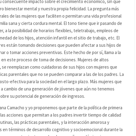
su consecuente impacto sobre el crecimiento económico, sin que
ro bienestar mental y nuestra propia felicidad. La pregunta más
orales de las mujeres que faciliten o permitan una vida profesional
ilia sana y cierta cordura mental. El tono tiene que ir pasando de
jer, a la posibilidad de horarios flexibles, teletrabajo, empleos de
ad de los hijos, atención infantil en el sitio de trabajo, etc. El
eres están tomando decisiones que pueden afectar a sus hijos de
r o tomar acciones preventivas. Este hecho de por sí, llama a la
a en este proceso de toma de decisiones. Mujeres de altos
, se reemplazan como cuidadoras de sus hijos con mujeres que
cticas parentales que no se pueden comparar a las de los padres. La
costo-efectiva para la sociedad en el largo plazo. Más mujeres que
o a cambio de una generación de jóvenes que aún no tenemos
 sobre su potencial de generación de ingresos.
driana Camacho y yo proponemos que parte de la política de primera
las acciones que permitan a los padres invertir tiempo de calidad
rutinas, las prácticas parentales, y la interacción amorosa y
s en términos de desarrollo cognitivo y socioemocional durante la