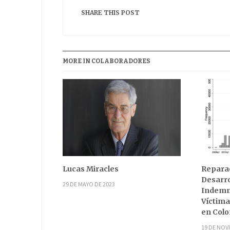
SHARE THIS POST
MORE IN COLABORADORES
Lucas Miracles
Reparac
Desarro
29 DE MAYO DE 2023
Indemni
Víctima
en Col
19 DE NOV