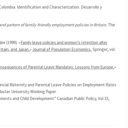
Colombia: Identification and Characterization. Desarrollo y
nd pattern of family-friendly employment policies in Britain.
The
be (1999). «
Family leave policies and women’s retention after
ritain, and Japan
,»
Journal of Population Economics
, Springer, vol.
nsequences of Parental Leave Mandates: Lessons from Europe
,»
incial Maternity and Parental Leave Policies on Employment Rates
aster University Working Paper.
ments and Child Development.” Canadian Public Policy, Vol 33,