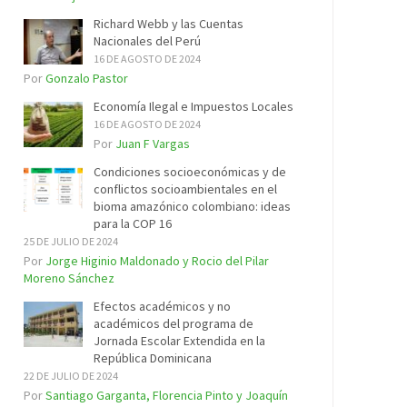
Richard Webb y las Cuentas
Nacionales del Perú
16 DE AGOSTO DE 2024
Por
Gonzalo Pastor
Economía Ilegal e Impuestos Locales
16 DE AGOSTO DE 2024
Por
Juan F Vargas
Condiciones socioeconómicas y de
conflictos socioambientales en el
bioma amazónico colombiano: ideas
para la COP 16
25 DE JULIO DE 2024
Por
Jorge Higinio Maldonado y Rocio del Pilar
Moreno Sánchez
Efectos académicos y no
académicos del programa de
Jornada Escolar Extendida en la
República Dominicana
22 DE JULIO DE 2024
Por
Santiago Garganta, Florencia Pinto y Joaquín