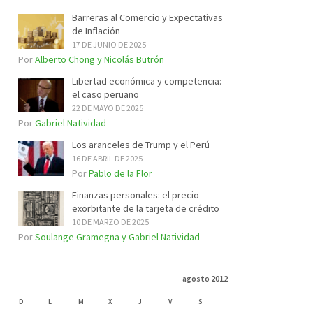
Barreras al Comercio y Expectativas
de Inflación
17 DE JUNIO DE 2025
Por
Alberto Chong y Nicolás Butrón
Libertad económica y competencia:
el caso peruano
22 DE MAYO DE 2025
Por
Gabriel Natividad
Los aranceles de Trump y el Perú
16 DE ABRIL DE 2025
Por
Pablo de la Flor
Finanzas personales: el precio
exorbitante de la tarjeta de crédito
10 DE MARZO DE 2025
Por
Soulange Gramegna y Gabriel Natividad
agosto 2012
D
L
M
X
J
V
S