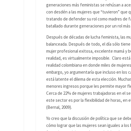
generaciones más feministas se rehúsan a ace
con desdén a las mujeres que “tuvieron” que 
tratando de defender su rol como madres de f
batallado durante generaciones por un rol más
Después de décadas de lucha feminista, las 
balanceada. Después de todo, el día sólo tiene 2
mujer profesional exitosa, excelente mamá y bue
realidad, es virtualmente imposible. Claro está
realidad colombiana en donde miles de mujeres d
embargo, yo argumentaría que incluso en los ca
está latente el dilema de esta elección. Muchas
menores ingresos porque les permite mayor flex
Cerca de 22% de mujeres trabajadoras en el sect
este sector es por la flexibilidad de horas, en
(Bernal, 2009).
Yo creo que la discusión de política que se deb
cómo lograr que las mujeres sean iguales a los