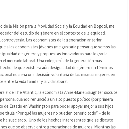
de la Misión para la Movilidad Social y la Equidad en Bogotá, me
lrededor del estudio de género en el contexto de la equidad.
 controversia.
Las economistas de la generación anterior
e a las economistas jóvenes (me gustaría pensar que somos las
la igualdad de género y propuestas innovadoras para lograr la
en el mercado laboral. Una colega mía de la generación más
el hecho de que existiera aún desigualdad de género en términos
pacional no sería una decisión voluntaria de las mismas mujeres en
entre la vida familiar y la vida laboral.
rsial de The Atlantic, la economista Anne-Marie Slaughter discute
 personal cuando renunció a un alto puesto político (por primera
o de Estado en Washington para poder apoyar mejor a sus hijos
o se titula “Por qué las mujeres no pueden tenerlo todo” – de lo
ue ha suscitado. Uno de los hechos interesantes que se discute
isiones que se observa entre generaciones de mujeres. Mientras las