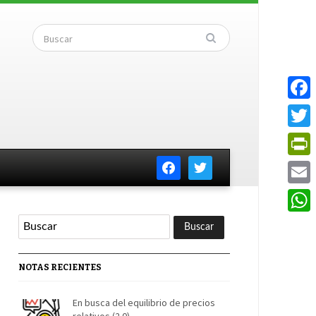
Faceb
Twitte
facebook
twitter
PrintF
Email
Whats
NOTAS RECIENTES
En busca del equilibrio de precios