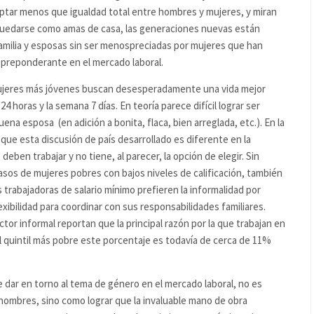
ptar menos que igualdad total entre hombres y mujeres, y miran
quedarse como amas de casa, las generaciones nuevas están
amilia y esposas sin ser menospreciadas por mujeres que han
 preponderante en el mercado laboral.
mujeres más jóvenes buscan desesperadamente una vida mejor
4 horas y la semana 7 días. En teoría parece difícil lograr ser
na esposa (en adición a bonita, flaca, bien arreglada, etc.). En la
 que esta discusión de país desarrollado es diferente en la
eben trabajar y no tiene, al parecer, la opción de elegir. Sin
sos de mujeres pobres con bajos niveles de calificación, también
 trabajadoras de salario mínimo prefieren la informalidad por
ibilidad para coordinar con sus responsabilidades familiares.
or informal reportan que la principal razón por la que trabajan en
 el quintil más pobre este porcentaje es todavía de cerca de 11%
e dar en torno al tema de género en el mercado laboral, no es
 hombres, sino como lograr que la invaluable mano de obra