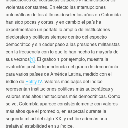
n
d
violentas constantes. En efecto las interrupciones
l
autocráticas de los últimos doscientos años en Colombia
y
han sido pocas y cortas, y en cambio el país ha
experimentado un portafolio amplio de instituciones
electorales y políticas siempre dentro del espectro
democrático y sin ceder paso a las presiones militaristas
con la frecuencia con lo que lo han hecho la mayoría de
sus vecinos
[1]
.
El gráfico 1 por ejemplo, muestra la
evolución post-independencia del grado de democracia
para varios países de América Latina, medido con el
índice de
Polity IV
. Valores más bajos del índice
representan instituciones políticas más autocráticas y
valores más altos instituciones más democráticas. Como
se ve, Colombia aparece consistentemente con valores
más altos que el promedio, en especial durante la
segunda mitad del siglo XX, y exhibe además una
(relativa) estabilidad en su índice.