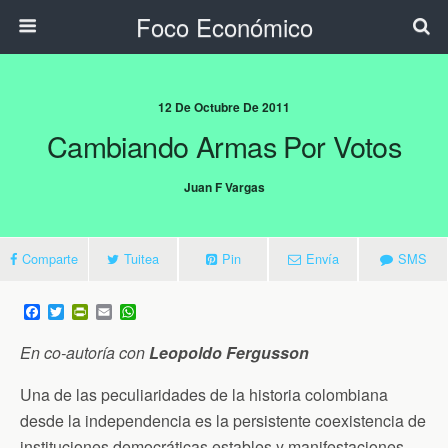
Foco Económico
12 De Octubre De 2011
Cambiando Armas Por Votos
Juan F Vargas
Comparte
Tuitea
Pin
Envía
SMS
F
T
P
E
W
a
w
r
m
h
c
i
i
a
a
En co-autoría con
Leopoldo Fergusson
e
t
n
i
t
b
t
t
l
s
o
e
F
A
Una de las peculiaridades de la historia colombiana
o
r
r
p
desde la independencia es la persistente coexistencia de
k
i
p
e
instituciones democráticas estables y manifestaciones