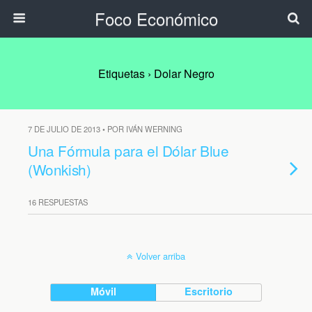
Foco Económico
Etiquetas › Dolar Negro
7 DE JULIO DE 2013 • POR IVÁN WERNING
Una Fórmula para el Dólar Blue
(Wonkish)
16 RESPUESTAS
Volver arriba
Móvil
Escritorio