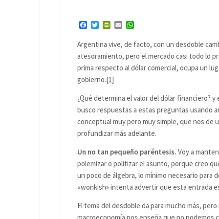
Facebook
Twitter
PrintFriendly
Email
WhatsApp
Argentina vive, de facto, con un desdoble camb
atesoramiento, pero el mercado casi todo lo prov
prima respecto al dólar comercial, ocupa un lu
gobierno.
[1]
¿Qué determina el valor del dólar financiero? y 
busco respuestas a estas preguntas usando a
conceptual muy pero muy simple, que nos de un 
profundizar más adelante.
Un no tan pequeño paréntesis.
Voy a mantene
polemizar o politizar el asunto, porque creo q
un poco de álgebra, lo mínimo necesario para des
«wonkish» intenta advertir que esta entrada e
El tema del desdoble da para mucho más, pero n
macroeconomía nos enseña que no podemos contr