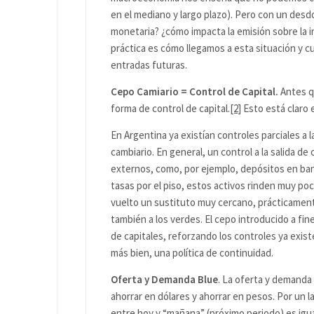
en el mediano y largo plazo). Pero con un desd
monetaria? ¿cómo impacta la emisión sobre la in
práctica es cómo llegamos a esta situación y cu
entradas futuras.
Cepo Camiario = Control de Capital.
Antes q
forma de control de capital.
[2]
Esto está claro 
En Argentina ya existían controles parciales a 
cambiario. En general, un control a la salida de
externos, como, por ejemplo, depósitos en ban
tasas por el piso, estos activos rinden muy poco
vuelto un sustituto muy cercano, prácticament
también a los verdes. El cepo introducido a fin
de capitales, reforzando los controles ya exis
más bien, una política de continuidad.
Oferta y Demanda Blue
. La oferta y demanda
ahorrar en dólares y ahorrar en pesos. Por un l
entre hoy y “mañana” (próximo periodo) es igual