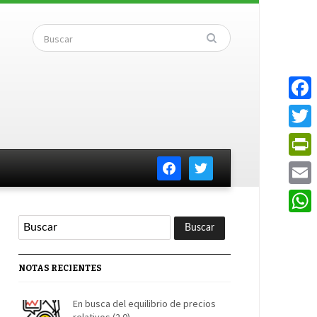
Faceb
Twitte
facebook
twitter
PrintF
Email
Whats
NOTAS RECIENTES
En busca del equilibrio de precios