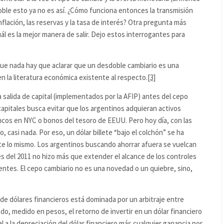
oble esto ya no es así. ¿Cómo funciona entonces la transmisión
flación, las reservas y la tasa de interés? Otra pregunta más
ál es la mejor manera de salir. Dejo estos interrogantes para
ue nada hay que aclarar que un desdoble cambiario es una
en la literatura económica existente al respecto.
[3]
la salida de capital (implementados por la AFIP) antes del cepo
 capitales busca evitar que los argentinos adquieran activos
cos en NYC o bonos del tesoro de EEUU. Pero hoy día, con las
, casi nada. Por eso, un dólar billete “bajo el colchón” se ha
e lo mismo. Los argentinos buscando ahorrar afuera se vuelcan
es del 2011 no hizo más que extender el alcance de los controles
tentes. El cepo cambiario no es una novedad o un quiebre, sino,
 de dólares financieros está dominada por un arbitraje entre
ado, medido en pesos, el retorno de invertir en un dólar financiero
 a la depreciación del dólar financiero más cualquier ganancia por