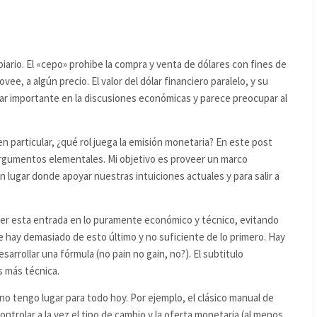
iario. El «cepo» prohibe la compra y venta de dólares con fines de
ee, a algún precio. El valor del dólar financiero paralelo, y su
gar importante en la discusiones económicas y parece preocupar al
en particular, ¿qué rol juega la emisión monetaria?
En este post
rgumentos elementales. Mi objetivo es proveer un marco
lugar donde apoyar nuestras intuiciones actuales y para salir a
r esta entrada en lo puramente económico y técnico, evitando
ue hay demasiado de esto último y no suficiente de lo primero. Hay
arrollar una fórmula (no pain no gain, no?). El subtitulo
s más técnica.
o tengo lugar para todo hoy. Por ejemplo, el clásico manual de
olar a la vez el tipo de cambio y la oferta monetaria (al menos