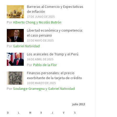
Barreras al Comercio y Expectativas
de Inflación
17 DE JUNIO DE 2025
Por
Alberto Chong y Nicolás Butrón
Libertad económica y competencia:
el caso peruano
22 DE MAYO DE 2025
Por
Gabriel Natividad
Los aranceles de Trump y el Perú
16 DE ABRIL DE 2025
Por
Pablo de la Flor
Finanzas personales: el precio
exorbitante de la tarjeta de crédito
10 DE MARZO DE 2025
Por
Soulange Gramegna y Gabriel Natividad
julio 2013
D
L
M
X
J
V
S