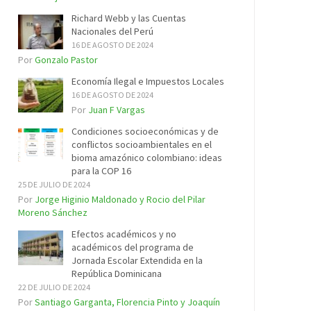
Richard Webb y las Cuentas
Nacionales del Perú
16 DE AGOSTO DE 2024
Por
Gonzalo Pastor
Economía Ilegal e Impuestos Locales
16 DE AGOSTO DE 2024
Por
Juan F Vargas
Condiciones socioeconómicas y de
conflictos socioambientales en el
bioma amazónico colombiano: ideas
para la COP 16
25 DE JULIO DE 2024
Por
Jorge Higinio Maldonado y Rocio del Pilar
Moreno Sánchez
Efectos académicos y no
académicos del programa de
Jornada Escolar Extendida en la
República Dominicana
22 DE JULIO DE 2024
Por
Santiago Garganta, Florencia Pinto y Joaquín