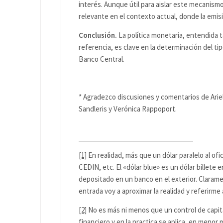
interés. Aunque útil para aislar este mecanismo
relevante en el contexto actual, donde la emi
Conclusión.
La política monetaria, entendida 
referencia, es clave en la determinación del tip
Banco Central.
* Agradezco discusiones y comentarios de Arie
Sandleris y Verónica Rappoport.
[1]
En realidad, más que un dólar paralelo al ofic
CEDIN, etc. El «dólar blue» es un dólar billete e
depositado en un banco en el exterior. Clarame
entrada voy a aproximar la realidad y referirme a
[2]
No es más ni menos que un control de capit
financiero y en la practica se aplica, en menor