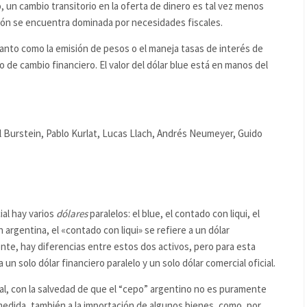
, un cambio transitorio en la oferta de dinero es tal vez menos
sión se encuentra dominada por necesidades fiscales.
tanto como la emisión de pesos o el maneja tasas de interés de
o de cambio financiero. El valor del dólar blue está en manos del
l Burstein, Pablo Kurlat, Lucas Llach, Andrés Neumeyer, Guido
ial hay varios
dólares
paralelos: el blue, el contado con liqui, el
n argentina, el «contado con liqui» se refiere a un dólar
nte, hay diferencias entre estos dos activos, pero para esta
 un solo dólar financiero paralelo y un solo dólar comercial oficial.
al, con la salvedad de que el “cepo” argentino no es puramente
 medida, también a la importación de algunos bienes, como, por