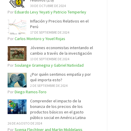
relativos (2.0)
30 DE OCTUBRE DE 2024
Por
Eduardo Levy Yeyati y Patricio Temperley
Inflación y Precios Relativos en el
Perú
17 DE SEPTIEMBRE DE 2024
Por
Carlos Montoro y Youel Rojas
Jóvenes economistas intentando el
cambio a través de la investigación
13 DE SEPTIEMBRE DE 2024
Por
Soulange Gramegna y Gabriel Natividad
¿Por quién sentimos empatía y por
qué importa esto?
2 DE SEPTIEMBRE DE 2024
Por
Diego Ramos-Toro
Comprender el impacto de la
bonanza de los precios de los
productos básicos en el gasto
público social en América Latina
26 DE AGOSTO DE 2024
Por
Svenja Flechtner and Martin Middelanis