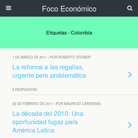
Foco Económico
Etiquetas › Colombia
1 DE MARZO DE 2011 • POR ROBERTO STEINER
La reforma a las regalías,
urgente pero problemática
3 RESPUESTAS
22 DE FEBRERO DE 2011 • POR MAURICIO CÁRDENAS
La década del 2010: Una
oportunidad fugaz para
América Latina