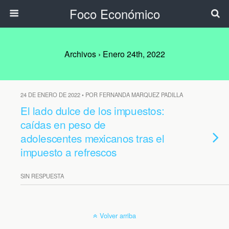
Foco Económico
Archivos › Enero 24th, 2022
24 DE ENERO DE 2022 • POR FERNANDA MARQUEZ PADILLA
El lado dulce de los impuestos:
caídas en peso de
adolescentes mexicanos tras el
impuesto a refrescos
SIN RESPUESTA
Volver arriba