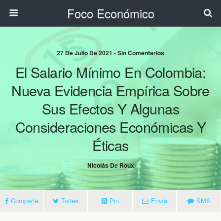
Foco Económico
27 De Julio De 2021 • Sin Comentarios
El Salario Mínimo En Colombia:
Nueva Evidencia Empírica Sobre
Sus Efectos Y Algunas
Consideraciones Económicas Y
Éticas
Nicolás De Roux
Comparte
Tuitea
Pin
Envía
SMS