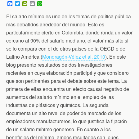
F
T
P
E
W
a
w
r
m
h
c
i
i
a
a
El salario mínimo es uno de los temas de política pública
e
t
n
i
t
b
t
t
l
s
más debatidos alrededor del mundo. Esto es
o
e
F
A
particularmente cierto en Colombia, donde ronda un valor
o
r
r
p
k
i
p
cercano al 90% del salario mediano, el valor más alto si
e
n
se lo compara con el de otros países de la OECD o de
d
Latino América (
Mondragón-Vélez et al. 2010
). En este
l
y
blog presento resultados de dos investigaciones
recientes en cuya elaboración participé y que considero
que son pertinentes para el debate sobre este tema. La
primera de ellas encuentra un efecto causal negativo de
aumentos del salario mínimo en el empleo de las
industrias de plásticos y químicos. La segunda
documenta un alto nivel de poder de mercado de los
empleadores manufactureros, lo que justifica la fijación
de un salario mínimo generoso. En cuanto a los
beneficios del mínimo, ambos resultados son, pues,