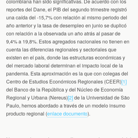
b
t
t
l
s
colombiana han sido significativas. De acuerdo con los
o
e
F
A
reportes del Dane, el PIB del segundo trimestre registró
o
r
r
p
k
i
p
una caída del -15,7% con relación al mismo periodo del
e
n
año anterior y la tasa de desempleo en junio se duplicó
d
con relación a la observada un año atrás al pasar de
l
y
9,4% a 19,8%. Estos agregados nacionales no tienen en
cuenta las diferencias regionales y sectoriales que
existen en el país, donde las estructuras económicas y
del mercado laboral determinan el impacto local de la
pandemia. Esta aproximación es la que con colegas del
Centro de Estudios Económicos Regionales (CEER)
[1]
del Banco de la República y del Núcleo de Economía
Regional y Urbana (Nereus)
[2]
de la Universidad de São
Paulo, hemos abordado a través de un modelo insumo
producto regional (
enlace documento
).