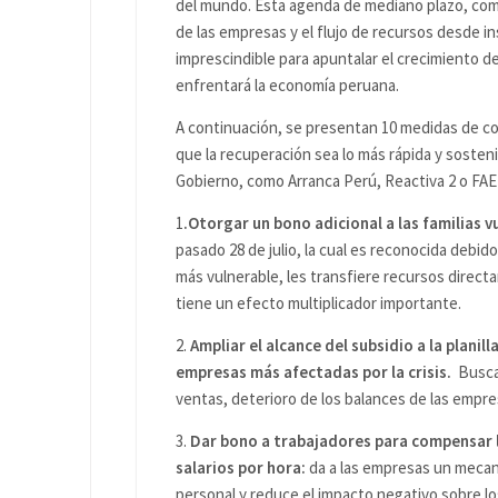
del mundo. Esta agenda de mediano plazo, com
de las empresas y el flujo de recursos desde ins
imprescindible para apuntalar el crecimiento 
enfrentará la economía peruana.
A continuación, se presentan 10 medidas de co
que la recuperación sea lo más rápida y sosteni
Gobierno, como Arranca Perú, Reactiva 2 o FA
1
.Otorgar un bono adicional a las familias v
pasado 28 de julio, la cual es reconocida debid
más vulnerable, les transfiere recursos direct
tiene un efecto multiplicador importante.
2.
Ampliar el alcance del subsidio a la plani
empresas más afectadas por la crisis.
Busca 
ventas, deterioro de los balances de las empre
3.
Dar bono a trabajadores para compensar la
salarios por hora:
da a las empresas un mecan
personal y reduce el impacto negativo sobre lo