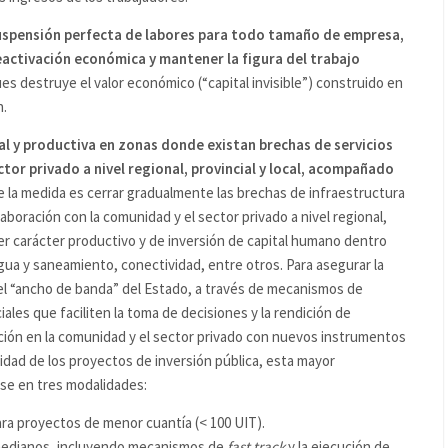
 suspensión perfecta de labores para todo tamaño de empresa,
eactivación económica y mantener la figura del trabajo
ues destruye el valor económico (“capital invisible”) construido en
n.
al y productiva en zonas donde existan brechas de servicios
ctor privado a nivel regional, provincial y local, acompañado
de la medida es cerrar gradualmente las brechas de infraestructura
boración con la comunidad y el sector privado a nivel regional,
er carácter productivo y de inversión de capital humano dentro
agua y saneamiento, conectividad, entre otros. Para asegurar la
 el “ancho de banda” del Estado, a través de mecanismos de
les que faciliten la toma de decisiones y la rendición de
ución en la comunidad y el sector privado con nuevos instrumentos
idad de los proyectos de inversión pública, esta mayor
rse en tres modalidades:
ra proyectos de menor cuantía (< 100 UIT).
medianos, incluyendo mecanismos de
fast track
y la ejecución de