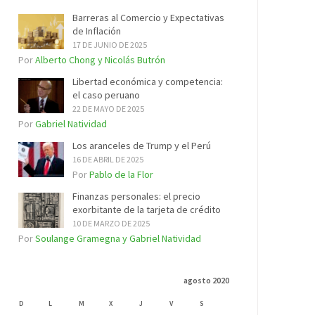
Barreras al Comercio y Expectativas
de Inflación
17 DE JUNIO DE 2025
Por
Alberto Chong y Nicolás Butrón
Libertad económica y competencia:
el caso peruano
22 DE MAYO DE 2025
Por
Gabriel Natividad
Los aranceles de Trump y el Perú
16 DE ABRIL DE 2025
Por
Pablo de la Flor
Finanzas personales: el precio
exorbitante de la tarjeta de crédito
10 DE MARZO DE 2025
Por
Soulange Gramegna y Gabriel Natividad
agosto 2020
D
L
M
X
J
V
S