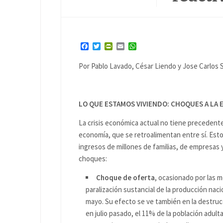
Facebook
Twitter
PrintFriendly
Email
WhatsApp
Por Pablo Lavado, César Liendo y Jose Carlos 
LO QUE ESTAMOS VIVIENDO: CHOQUES A LA
La crisis económica actual no tiene precedent
economía, que se retroalimentan entre sí. Esto
ingresos de millones de familias, de empresas 
choques:
Choque de oferta
, ocasionado por las m
paralización sustancial de la producción nac
mayo. Su efecto se ve también en la destrucc
en julio pasado, el 11% de la población adul