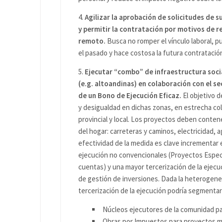
4.
Agilizar la aprobación de solicitudes de
y permitir la contratación por motivos de r
remoto.
Busca no romper el vínculo laboral, p
el pasado y hace costosa la futura contratació
5.
Ejecutar “combo” de infraestructura soci
(e.g. altoandinas) en colaboración con el se
de un Bono de Ejecución Eficaz.
El objetivo 
y desigualdad en dichas zonas, en estrecha cola
provincial y local. Los proyectos deben conten
del hogar: carreteras y caminos, electricidad, 
efectividad de la medida es clave incrementar
ejecución no convencionales (Proyectos Especia
cuentas) y una mayor tercerización de la ejec
de gestión de inversiones. Dada la heterogene
tercerización de la ejecución podría segmenta
Núcleos ejecutores de la comunidad pa
Obras por Impuestos para proyectos 