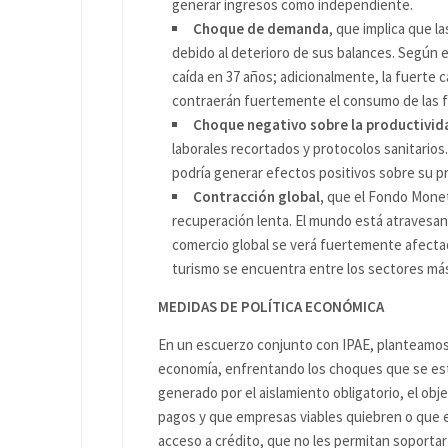
generar ingresos como independiente.
Choque de demanda
, que implica que l
debido al deterioro de sus balances. Según e
caída en 37 años; adicionalmente, la fuerte c
contraerán fuertemente el consumo de las fa
Choque negativo sobre la productivid
laborales recortados y protocolos sanitario
podría generar efectos positivos sobre su p
Contracción global,
que el Fondo Moneta
recuperación lenta. El mundo está atravesand
comercio global se verá fuertemente afectado
turismo se encuentra entre los sectores má
MEDIDAS DE POLÍTICA ECONÓMICA
En un escuerzo conjunto con IPAE, planteamos 
economía, enfrentando los choques que se est
generado por el aislamiento obligatorio, el obj
pagos y que empresas viables quiebren o que e
acceso a crédito, que no les permitan soportar