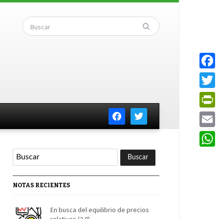
Faceb
Twitte
facebook
twitter
PrintF
Email
Whats
NOTAS RECIENTES
En busca del equilibrio de precios