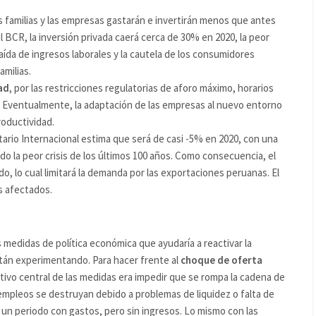
as familias y las empresas gastarán e invertirán menos que antes
l BCR, la inversión privada caerá cerca de 30% en 2020, la peor
aída de ingresos laborales y la cautela de los consumidores
milias.
ad
, por las restricciones regulatorias de aforo máximo, horarios
s. Eventualmente, la adaptación de las empresas al nuevo entorno
roductividad.
rio Internacional estima que será de casi -5% en 2020, con una
o la peor crisis de los últimos 100 años. Como consecuencia, el
, lo cual limitará la demanda por las exportaciones peruanas. El
s afectados.
medidas de política económica que ayudaría a reactivar la
án experimentando. Para hacer frente al
choque de oferta
etivo central de las medidas era impedir que se rompa la cadena de
mpleos se destruyan debido a problemas de liquidez o falta de
 un periodo con gastos, pero sin ingresos. Lo mismo con las