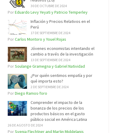
relativos (2.0)
30 DE OCTUBRE DE 2024
Por
Eduardo Levy Yeyati y Patricio Temperley
Inflación y Precios Relativos en el
Perú
17 DE SEPTIEMBRE DE 2024
Por
Carlos Montoro y Youel Rojas
Jóvenes economistas intentando el
cambio a través de la investigación
13 DE SEPTIEMBRE DE 2024
Por
Soulange Gramegna y Gabriel Natividad
¿Por quién sentimos empatía y por
qué importa esto?
2 DE SEPTIEMBRE DE 2024
Por
Diego Ramos-Toro
Comprender el impacto de la
bonanza de los precios de los
productos básicos en el gasto
público social en América Latina
26 DE AGOSTO DE 2024
Por
Svenja Flechtner and Martin Middelanis