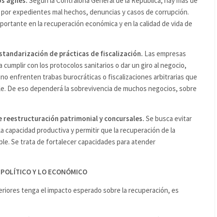
s ágiles.
Según la Contraloría General de la República, hay más de
to por expedientes mal hechos, denuncias y casos de corrupción.
mportante en la recuperación económica y en la calidad de vida de
standarización de prácticas de fiscalización.
Las empresas
cumplir con los protocolos sanitarios o dar un giro al negocio,
e no enfrenten trabas burocráticas o fiscalizaciones arbitrarias que
le. De eso dependerá la sobrevivencia de muchos negocios, sobre
 reestructuración patrimonial y concursales.
Se busca evitar
 capacidad productiva y permitir que la recuperación de la
ble. Se trata de fortalecer capacidades para atender
 POLÍTICO Y LO ECONÓMICO
eriores tenga el impacto esperado sobre la recuperación, es