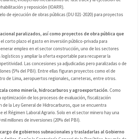
habilitación y reposición (IOARR).
elo de ejecución de obras públicas (DU 021-2020) para proyectos
cional paralizados, así como proyectos de obra pública que
el corto plazo el gasto en inversión público-privada para
enerar empleo en el sector construcción, uno de los sectores
s logísticos y ampliar la oferta exportable para recuperar la
petitividad. Las concesiones ya adjudicadas pero paralizadas o de
lones (5% del PBI). Entre ellas figuran proyectos como el de
etro de Lima, aeropuertos regionales, carreteras, entre otros.
scala como minería, hidrocarburos y agroexportación.
Como
la optimización de los procesos de evaluación, fiscalización
ón de la Ley General de Hidrocarburos, que se encuentra
el Régimen Laboral Agrario. Solo en el sector minero hay una
il millones de inversiones (20% del PBI).
 cargo de gobiernos subnacionales y trasladarlas al Gobierno