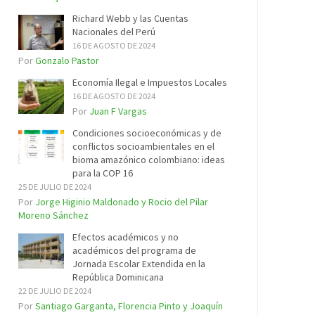
Richard Webb y las Cuentas
Nacionales del Perú
16 DE AGOSTO DE 2024
Por
Gonzalo Pastor
Economía Ilegal e Impuestos Locales
16 DE AGOSTO DE 2024
Por
Juan F Vargas
Condiciones socioeconómicas y de
conflictos socioambientales en el
bioma amazónico colombiano: ideas
para la COP 16
25 DE JULIO DE 2024
Por
Jorge Higinio Maldonado y Rocio del Pilar
Moreno Sánchez
Efectos académicos y no
académicos del programa de
Jornada Escolar Extendida en la
República Dominicana
22 DE JULIO DE 2024
Por
Santiago Garganta, Florencia Pinto y Joaquín