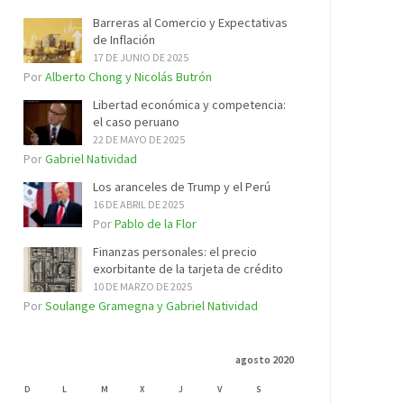
Barreras al Comercio y Expectativas
de Inflación
17 DE JUNIO DE 2025
Por
Alberto Chong y Nicolás Butrón
Libertad económica y competencia:
el caso peruano
22 DE MAYO DE 2025
Por
Gabriel Natividad
Los aranceles de Trump y el Perú
16 DE ABRIL DE 2025
Por
Pablo de la Flor
Finanzas personales: el precio
exorbitante de la tarjeta de crédito
10 DE MARZO DE 2025
Por
Soulange Gramegna y Gabriel Natividad
agosto 2020
D
L
M
X
J
V
S