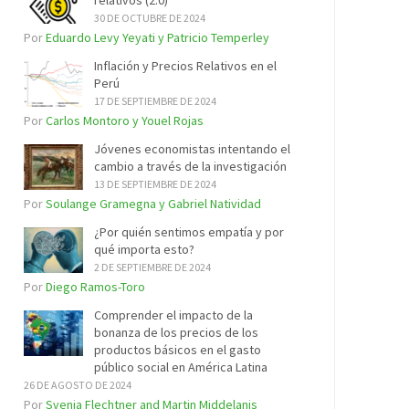
relativos (2.0)
30 DE OCTUBRE DE 2024
Por
Eduardo Levy Yeyati y Patricio Temperley
Inflación y Precios Relativos en el
Perú
17 DE SEPTIEMBRE DE 2024
Por
Carlos Montoro y Youel Rojas
Jóvenes economistas intentando el
cambio a través de la investigación
13 DE SEPTIEMBRE DE 2024
Por
Soulange Gramegna y Gabriel Natividad
¿Por quién sentimos empatía y por
qué importa esto?
2 DE SEPTIEMBRE DE 2024
Por
Diego Ramos-Toro
Comprender el impacto de la
bonanza de los precios de los
productos básicos en el gasto
público social en América Latina
26 DE AGOSTO DE 2024
Por
Svenja Flechtner and Martin Middelanis