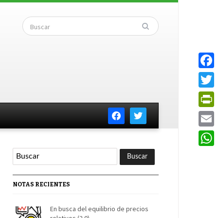
Faceb
Twitte
facebook
twitter
PrintF
Email
Whats
NOTAS RECIENTES
En busca del equilibrio de precios