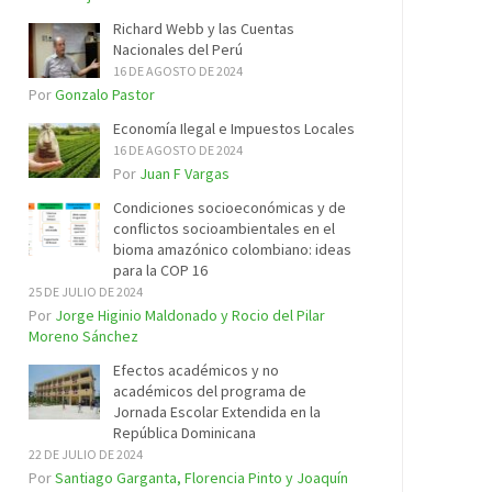
Richard Webb y las Cuentas
Nacionales del Perú
16 DE AGOSTO DE 2024
Por
Gonzalo Pastor
Economía Ilegal e Impuestos Locales
16 DE AGOSTO DE 2024
Por
Juan F Vargas
Condiciones socioeconómicas y de
conflictos socioambientales en el
bioma amazónico colombiano: ideas
para la COP 16
25 DE JULIO DE 2024
Por
Jorge Higinio Maldonado y Rocio del Pilar
Moreno Sánchez
Efectos académicos y no
académicos del programa de
Jornada Escolar Extendida en la
República Dominicana
22 DE JULIO DE 2024
Por
Santiago Garganta, Florencia Pinto y Joaquín