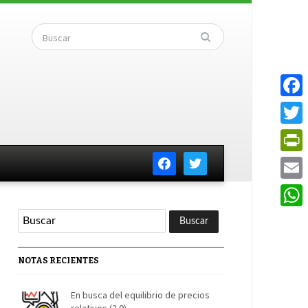
Faceb
Twitte
facebook
twitter
PrintF
Email
Whats
NOTAS RECIENTES
En busca del equilibrio de precios