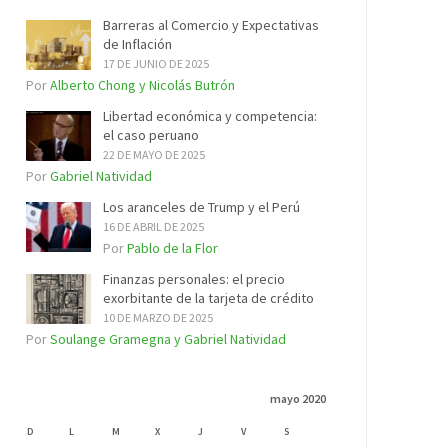
Barreras al Comercio y Expectativas
de Inflación
17 DE JUNIO DE 2025
Por
Alberto Chong y Nicolás Butrón
Libertad económica y competencia:
el caso peruano
22 DE MAYO DE 2025
Por
Gabriel Natividad
Los aranceles de Trump y el Perú
16 DE ABRIL DE 2025
Por
Pablo de la Flor
Finanzas personales: el precio
exorbitante de la tarjeta de crédito
10 DE MARZO DE 2025
Por
Soulange Gramegna y Gabriel Natividad
mayo 2020
D
L
M
X
J
V
S