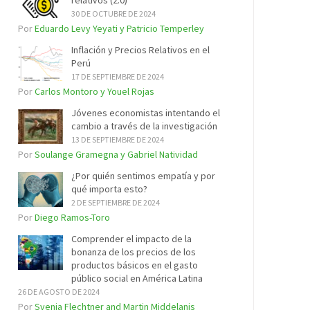
relativos (2.0)
30 DE OCTUBRE DE 2024
Por
Eduardo Levy Yeyati y Patricio Temperley
Inflación y Precios Relativos en el
Perú
17 DE SEPTIEMBRE DE 2024
Por
Carlos Montoro y Youel Rojas
Jóvenes economistas intentando el
cambio a través de la investigación
13 DE SEPTIEMBRE DE 2024
Por
Soulange Gramegna y Gabriel Natividad
¿Por quién sentimos empatía y por
qué importa esto?
2 DE SEPTIEMBRE DE 2024
Por
Diego Ramos-Toro
Comprender el impacto de la
bonanza de los precios de los
productos básicos en el gasto
público social en América Latina
26 DE AGOSTO DE 2024
Por
Svenja Flechtner and Martin Middelanis