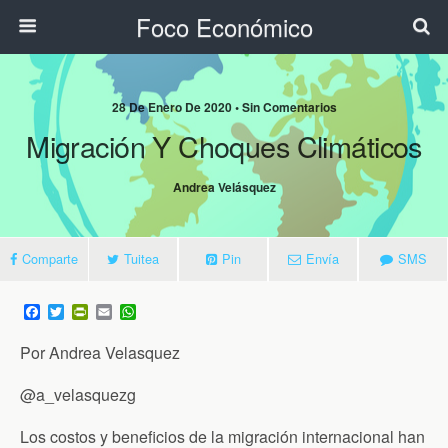
Foco Económico
28 De Enero De 2020 • Sin Comentarios
Migración Y Choques Climáticos
Andrea Velásquez
Comparte
Tuitea
Pin
Envía
SMS
F
T
P
E
W
a
w
r
m
h
c
i
i
a
a
Por Andrea Velasquez
e
t
n
i
t
b
t
t
l
s
o
e
F
A
@a_velasquezg
o
r
r
p
k
i
p
Los costos y beneficios de la migración internacional han
e