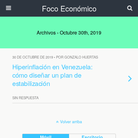
Foco Económico
Archivos › Octubre 30th, 2019
30 DE OCTUBRE DE 2019 • POR GONZALO HUERTAS
Hiperinflación en Venezuela:
cómo diseñar un plan de
estabilización
SIN RESPUESTA
Volver arriba
Móvil
Escritorio