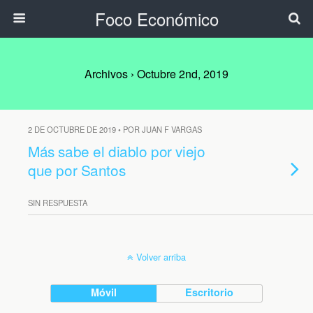
Foco Económico
Archivos › Octubre 2nd, 2019
2 DE OCTUBRE DE 2019 • POR JUAN F VARGAS
Más sabe el diablo por viejo
que por Santos
SIN RESPUESTA
Volver arriba
Móvil
Escritorio