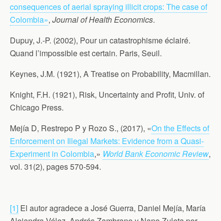
consequences of aerial spraying illicit crops: The case of
Colombia»
,
Journal of Health Economics
.
Dupuy, J.-P. (2002), Pour un catastrophisme éclairé.
Quand l’impossible est certain. Paris, Seuil.
Keynes, J.M. (1921), A Treatise on Probability, Macmillan.
Knight, F.H. (1921), Risk, Uncertainty and Profit, Univ. of
Chicago Press.
Mejía D, Restrepo P y Rozo S., (2017), «
On the Effects of
Enforcement on Illegal Markets: Evidence from a Quasi-
Experiment in Colombia
,»
World Bank Economic Review
,
vol. 31(2), pages 570-594.
[1]
El autor agradece a José Guerra, Daniel Mejía, María
Alejandra Vélez, Andrés Zambrano y Nano Zuleta por