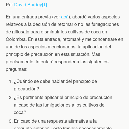
c
i
i
a
a
Por
David Bardey
[1]
e
t
n
i
t
b
t
t
l
s
o
e
F
A
En una entrada previa (ver
acá
), abordé varios aspectos
o
r
r
p
relativos a la decisión de retomar o no las fumigaciones
k
i
p
e
de glifosato para disminuir los cultivos de coca en
n
d
Colombia. En esta entrada, retomaré y me concentraré en
l
uno de los aspectos mencionados: la aplicación del
y
principio de precaución en esta situación. Más
precisamente, intentaré responder a las siguientes
preguntas:
¿Cuándo se debe hablar del principio de
precaución?
¿Es pertinente aplicar el principio de precaución
al caso de las fumigaciones a los cultivos de
coca?
En caso de una respuesta afirmativa a la
pregunta anterior, ¿esto implica necesariamente