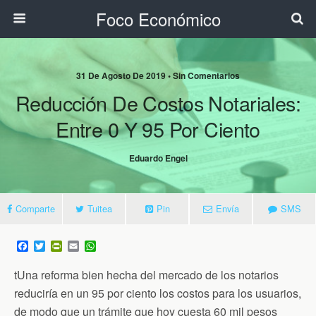
Foco Económico
31 De Agosto De 2019 • Sin Comentarios
Reducción De Costos Notariales:
Entre 0 Y 95 Por Ciento
Eduardo Engel
Comparte
Tuitea
Pin
Envía
SMS
F
T
P
E
W
a
w
r
m
h
c
i
i
a
a
tUna reforma bien hecha del mercado de los notarios
e
t
n
i
t
b
t
t
l
s
reduciría en un 95 por ciento los costos para los usuarios,
o
e
F
A
de modo que un trámite que hoy cuesta 60 mil pesos
o
r
r
p