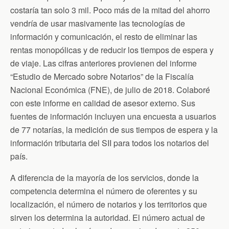
k
i
p
costaría tan solo 3 mil. Poco más de la mitad del ahorro
e
n
vendría de usar masivamente las tecnologías de
d
información y comunicación, el resto de eliminar las
l
y
rentas monopólicas y de reducir los tiempos de espera y
de viaje. Las cifras anteriores provienen del informe
“Estudio de Mercado sobre Notarios” de la Fiscalía
Nacional Económica (FNE), de julio de 2018. Colaboré
con este informe en calidad de asesor externo. Sus
fuentes de información incluyen una encuesta a usuarios
de 77 notarías, la medición de sus tiempos de espera y la
información tributaria del SII para todos los notarios del
país.
A diferencia de la mayoría de los servicios, donde la
competencia determina el número de oferentes y su
localización, el número de notarios y los territorios que
sirven los determina la autoridad. El número actual de