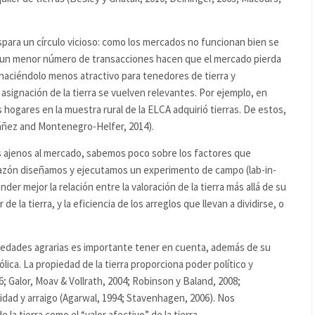
spara un círculo vicioso: como los mercados no funcionan bien se
ez un menor número de transacciones hacen que el mercado pierda
aciéndolo menos atractivo para tenedores de tierra y
signación de la tierra se vuelven relevantes. Por ejemplo, en
 hogares en la muestra rural de la ELCA adquirió tierras. De estos,
Ibáñez and Montenegro-Helfer, 2014).
s ajenos al mercado, sabemos poco sobre los factores que
razón diseñamos y ejecutamos un experimento de campo (lab-in-
er mejor la relación entre la valoración de la tierra más allá de su
de la tierra, y la eficiencia de los arreglos que llevan a dividirse, o
sociedades agrarias es importante tener en cuenta, además de su
ólica. La propiedad de la tierra proporciona poder político y
; Galor, Moav & Vollrath, 2004; Robinson y Baland, 2008;
tidad y arraigo (Agarwal, 1994; Stavenhagen, 2006). Nos
la tierra como el “valor afectivo” de la tierra.