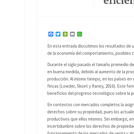
eficie
Facebook
Twitter
PrintFriendly
Email
WhatsApp
En esta entrada discutimos los resultados de 
de la economía del comportamiento, posibles ca
Durante el siglo pasado el tamaño promedio de
en buena medida, debido al aumento de la prod
producción. Al mismo tiempo, en los países en 
fincas (Lowder, Skoet y Raney, 2016). Este f
beneficios del progreso tecnológico sobre la 
En contextos con mercados completos la asigna
derechos sobre su propiedad, pues los actuale
productivos que ellos mismos. Sin embargo, en 
incertidumbre sobre los derechos de propiedad, 
funcionamiento de los mercados de venta y alqu