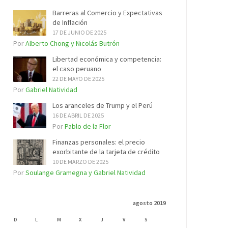
Barreras al Comercio y Expectativas
de Inflación
17 DE JUNIO DE 2025
Por
Alberto Chong y Nicolás Butrón
Libertad económica y competencia:
el caso peruano
22 DE MAYO DE 2025
Por
Gabriel Natividad
Los aranceles de Trump y el Perú
16 DE ABRIL DE 2025
Por
Pablo de la Flor
Finanzas personales: el precio
exorbitante de la tarjeta de crédito
10 DE MARZO DE 2025
Por
Soulange Gramegna y Gabriel Natividad
agosto 2019
D
L
M
X
J
V
S