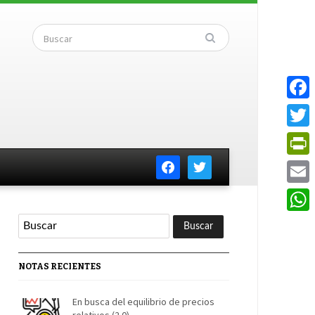
Faceb
Twitte
facebook
twitter
PrintF
Email
Whats
NOTAS RECIENTES
En busca del equilibrio de precios