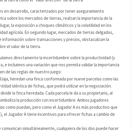
ses en desarrollo, caracterizados por tener aseguramiento
ca sobre los mercados de tierras, realzan la importancia de la
 lugar, la exposición a choques climáticos y la volatilidad en los
idad agrícola. En segundo lugar, mercados de tierras delgados,
e información sobre transacciones y precios, obstaculizan la
 el valor de la tierra.
lamos directamente la incertidumbre sobre la productividad (y
rra, e incluimos una variación que nos permita validar la importancia
men de las reglas de nuestro juego:
(B)aja, heredan una finca conformada por nueve parcelas como las
idad idéntica de fichas, que podrá utilizar en la negociación.
vidir la finca heredada. Cada parcela le da a su propietario, al
 simboliza la producción con incertidumbre. Ambos jugadores
elas como puedan, pero como el Jugador A es más productivo que
), el Jugador A tiene incentivos para ofrecer fichas a cambio de
 se comunican simultáneamente, cualquiera de los dos puede hacer