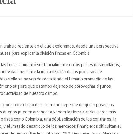
ncia
un trabajo reciente en el que exploramos, desde una perspectiva
usas para explicar la división fincas en Colombia.
 las fincas aumentó sustancialmente en los países desarrollados,
uctividad mediante la mecanización de los procesos de
desarrollo se ha venido reduciendo el tamaño promedio de las
enómeno sugiere que estamos dejando de aprovechar algunos
productividad de nuestro campo.
ción sobre el uso de la tierra no depende de quién posee los
s dueños pueden arrendar o vender la tierra a agricultores más
países como Colombia, una débil aplicación de los contratos, la
y el limitado desarrollo de los mercados financieros dificultan el
iler de tierras (Besley y Ghatak, 2010; Deininger, 2003; Macours,