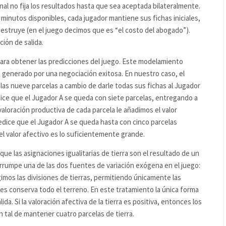
nal no fija los resultados hasta que sea aceptada bilateralmente.
5 minutos disponibles, cada jugador mantiene sus fichas iniciales,
 destruye (en el juego decimos que es “el costo del abogado”).
ción de salida.
ara obtener las predicciones del juego. Este modelamiento
e generado por una negociación exitosa. En nuestro caso, el
as nueve parcelas a cambio de darle todas sus fichas al Jugador
edice que el Jugador A se queda con siete parcelas, entregando a
 valoración productiva de cada parcela le añadimos el valor
edice que el Jugador A se queda hasta con cinco parcelas
el valor afectivo es lo suficientemente grande.
que las asignaciones igualitarias de tierra son el resultado de un
e irrumpe una de las dos fuentes de variación exógena en el juego:
imos las divisiones de tierras, permitiendo únicamente las
es conserva todo el terreno. En este tratamiento la única forma
ida. Si la valoración afectiva de la tierra es positiva, entonces los
n tal de mantener cuatro parcelas de tierra.