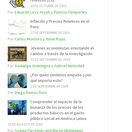
relativos (2.0)
30 DE OCTUBRE DE 2024
Por
Eduardo Levy Yeyati y Patricio Temperley
Inflación y Precios Relativos en el
Perú
17 DE SEPTIEMBRE DE 2024
Por
Carlos Montoro y Youel Rojas
Jóvenes economistas intentando el
cambio a través de la investigación
13 DE SEPTIEMBRE DE 2024
Por
Soulange Gramegna y Gabriel Natividad
¿Por quién sentimos empatía y por
qué importa esto?
2 DE SEPTIEMBRE DE 2024
Por
Diego Ramos-Toro
Comprender el impacto de la
bonanza de los precios de los
productos básicos en el gasto
público social en América Latina
26 DE AGOSTO DE 2024
Por
Svenja Flechtner and Martin Middelanis