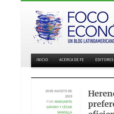
INICIO
ACERCA DE FE
EDITORES
20 DE AGOSTO DE
Herenc
2019
prefer
POR:
MARGARITA
GÁFARO Y CÉSAR
MANSILLA