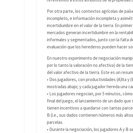
Por otra parte, los contextos agrícolas de paí
incompleto, e información incompleta y asimétri
incertidumbre en el valor de la tierra. En primer
mercados generan incertidumbre en la rentabil
informales y segmentados, junto con la falta d
evaluación que los herederos pueden hacer sobre
En nuestro experimento de negociación manipu
por lo tanto la valoración no afectiva) de la tie
del valor afectivo de la tierra. Este es un resu
• Dos jugadores, con productividades (A)lta y 
mostradas abajo; y cada jugador hereda una cant
• Los jugadores negocian, por 5 minutos, cómo di
final del juego, el lanzamiento de un dado que
tienen incentivos a quedarse con tantas parc
B (i.e., sus dados contienen números más altos
parcelas.
• Durante la negociación, los jugadores A y B