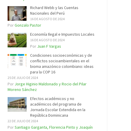
Richard Webb y las Cuentas
Nacionales del Perú
16 DE AGOSTO DE 2024
Por
Gonzalo Pastor
Economía Ilegal e Impuestos Locales
16 DE AGOSTO DE 2024
Por
Juan F Vargas
Condiciones socioeconómicas y de
conflictos socioambientales en el
bioma amazónico colombiano: ideas
para la COP 16
25 DE JULIO DE 2024
Por
Jorge Higinio Maldonado y Rocio del Pilar
Moreno Sánchez
Efectos académicos y no
académicos del programa de
Jornada Escolar Extendida en la
República Dominicana
22 DE JULIO DE 2024
Por
Santiago Garganta, Florencia Pinto y Joaquín