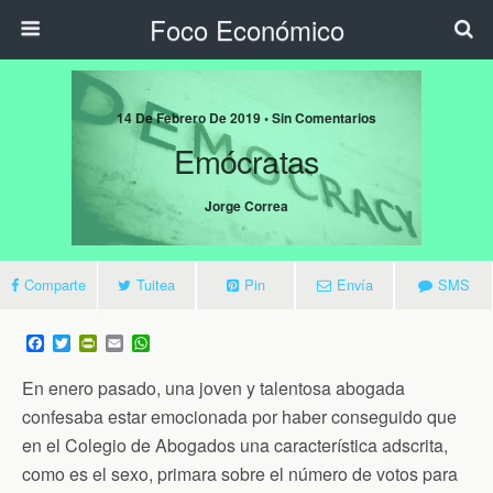
Foco Económico
14 De Febrero De 2019 • Sin Comentarios
Emócratas
Jorge Correa
Comparte
Tuitea
Pin
Envía
SMS
F
T
P
E
W
a
w
r
m
h
c
i
i
a
a
En enero pasado, una joven y talentosa abogada
e
t
n
i
t
b
t
t
l
s
confesaba estar emocionada por haber conseguido que
o
e
F
A
en el Colegio de Abogados una característica adscrita,
o
r
r
p
k
i
p
como es el sexo, primara sobre el número de votos para
e