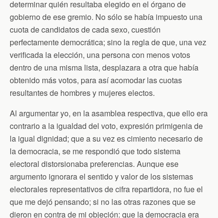
n
determinar quién resultaba elegido en el órgano de
d
gobierno de ese gremio. No sólo se había impuesto una
l
y
cuota de candidatos de cada sexo, cuestión
perfectamente democrática; sino la regla de que, una vez
verificada la elección, una persona con menos votos
dentro de una misma lista, desplazara a otra que había
obtenido más votos, para así acomodar las cuotas
resultantes de hombres y mujeres electos.
Al argumentar yo, en la asamblea respectiva, que ello era
contrario a la igualdad del voto, expresión primigenia de
la igual dignidad; que a su vez es cimiento necesario de
la democracia, se me respondió que todo sistema
electoral distorsionaba preferencias. Aunque ese
argumento ignorara el sentido y valor de los sistemas
electorales representativos de cifra repartidora, no fue el
que me dejó pensando; si no las otras razones que se
dieron en contra de mi objeción: que la democracia era