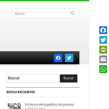
Faceb
Twitte
facebook
twitter
PrintF
Email
Whats
NOTAS RECIENTES
En busca del equilibrio de precios