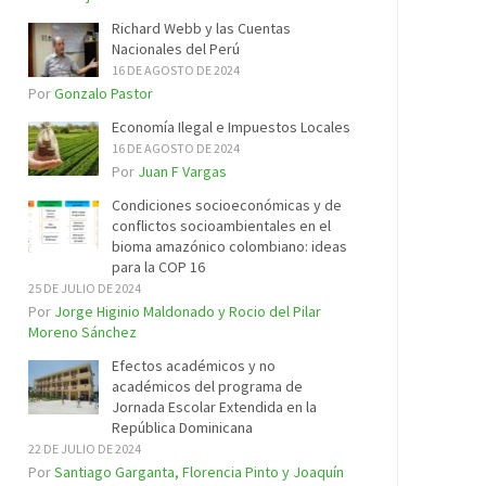
Richard Webb y las Cuentas
Nacionales del Perú
16 DE AGOSTO DE 2024
Por
Gonzalo Pastor
Economía Ilegal e Impuestos Locales
16 DE AGOSTO DE 2024
Por
Juan F Vargas
Condiciones socioeconómicas y de
conflictos socioambientales en el
bioma amazónico colombiano: ideas
para la COP 16
25 DE JULIO DE 2024
Por
Jorge Higinio Maldonado y Rocio del Pilar
Moreno Sánchez
Efectos académicos y no
académicos del programa de
Jornada Escolar Extendida en la
República Dominicana
22 DE JULIO DE 2024
Por
Santiago Garganta, Florencia Pinto y Joaquín