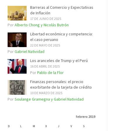
Barreras al Comercio y Expectativas
de Inflación
17 DE JUNIO DE 2025
Por
Alberto Chong y Nicolás Butrón
Libertad económica y competencia:
el caso peruano
22 DE MAYO DE 2025
Por
Gabriel Natividad
Los aranceles de Trump y el Perú
16 DE ABRIL DE 2025
Por
Pablo de la Flor
Finanzas personales: el precio
exorbitante de la tarjeta de crédito
10 DE MARZO DE 2025
Por
Soulange Gramegna y Gabriel Natividad
febrero 2019
D
L
M
X
J
V
S