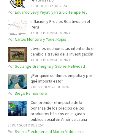
relativos (2.0)
30 DE OCTUBRE DE 2024
Por
Eduardo Levy Yeyati y Patricio Temperley
Inflación y Precios Relativos en el
Perú
17 DE SEPTIEMBRE DE 2024
Por
Carlos Montoro y Youel Rojas
Jóvenes economistas intentando el
cambio a través de la investigación
13 DE SEPTIEMBRE DE 2024
Por
Soulange Gramegna y Gabriel Natividad
¿Por quién sentimos empatía y por
qué importa esto?
2 DE SEPTIEMBRE DE 2024
Por
Diego Ramos-Toro
Comprender el impacto de la
bonanza de los precios de los
productos básicos en el gasto
público social en América Latina
26 DE AGOSTO DE 2024
Por
Svenja Flechtner and Martin Middelanis