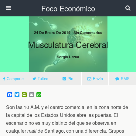
Foco Económico
24 De Enero De 2019 • Sin Comentarios
Musculatura Cerebral
Sergio Urzua
Comparte
Tuitea
Pin
Envía
SMS
F
T
P
E
W
a
w
r
m
h
c
i
i
a
a
Son las 10 A.M. y el centro comercial en la zona norte de
e
t
n
i
t
b
t
t
l
s
la capital de los Estados Unidos abre las puertas. El
o
e
F
A
escenario no es muy distinto del que se observa en
o
r
r
p
k
i
p
cualquier
mall
de Santiago, con una diferencia. Grupos
e