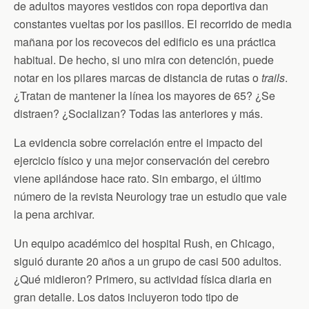
n
de adultos mayores vestidos con ropa deportiva dan
d
constantes vueltas por los pasillos. El recorrido de media
l
y
mañana por los recovecos del edificio es una práctica
habitual. De hecho, si uno mira con detención, puede
notar en los pilares marcas de distancia de rutas o
trails
.
¿Tratan de mantener la línea los mayores de 65? ¿Se
distraen? ¿Socializan? Todas las anteriores y más.
La evidencia sobre correlación entre el impacto del
ejercicio físico y una mejor conservación del cerebro
viene apilándose hace rato. Sin embargo, el último
número de la revista Neurology trae un estudio que vale
la pena archivar.
Un equipo académico del hospital Rush, en Chicago,
siguió durante 20 años a un grupo de casi 500 adultos.
¿Qué midieron? Primero, su actividad física diaria en
gran detalle. Los datos incluyeron todo tipo de