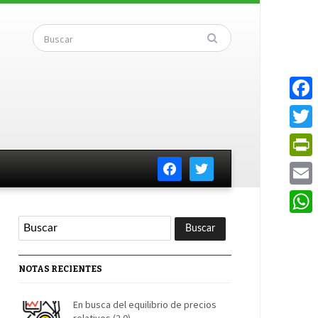
Faceb
Twitte
facebook
twitter
PrintF
Email
Whats
NOTAS RECIENTES
En busca del equilibrio de precios