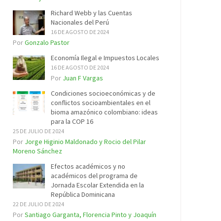
Richard Webb y las Cuentas
Nacionales del Perú
16 DE AGOSTO DE 2024
Por
Gonzalo Pastor
Economía Ilegal e Impuestos Locales
16 DE AGOSTO DE 2024
Por
Juan F Vargas
Condiciones socioeconómicas y de
conflictos socioambientales en el
bioma amazónico colombiano: ideas
para la COP 16
25 DE JULIO DE 2024
Por
Jorge Higinio Maldonado y Rocio del Pilar
Moreno Sánchez
Efectos académicos y no
académicos del programa de
Jornada Escolar Extendida en la
República Dominicana
22 DE JULIO DE 2024
Por
Santiago Garganta, Florencia Pinto y Joaquín