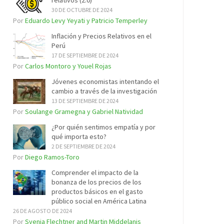
relativos (2.0)
30 DE OCTUBRE DE 2024
Por
Eduardo Levy Yeyati y Patricio Temperley
Inflación y Precios Relativos en el
Perú
17 DE SEPTIEMBRE DE 2024
Por
Carlos Montoro y Youel Rojas
Jóvenes economistas intentando el
cambio a través de la investigación
13 DE SEPTIEMBRE DE 2024
Por
Soulange Gramegna y Gabriel Natividad
¿Por quién sentimos empatía y por
qué importa esto?
2 DE SEPTIEMBRE DE 2024
Por
Diego Ramos-Toro
Comprender el impacto de la
bonanza de los precios de los
productos básicos en el gasto
público social en América Latina
26 DE AGOSTO DE 2024
Por
Svenja Flechtner and Martin Middelanis