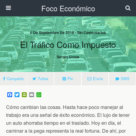
Foco Económico
6 De Septiembre De 2018 • Sin Comentarios
El Tráfico Como Impuesto
Sergio Urzua
Comparte
Tuitea
Pin
Envía
SMS
F
T
P
E
W
a
w
r
m
h
c
i
i
a
a
Cómo cambian las cosas. Hasta hace poco manejar al
e
t
n
i
t
b
t
t
l
s
trabajo era una señal de éxito económico. El lujo de tener
o
e
F
A
un auto ahorraba tiempo en el traslado. Hoy en día, el
o
r
r
p
k
i
p
caminar a la pega representa la real fortuna. De ahí, por
e