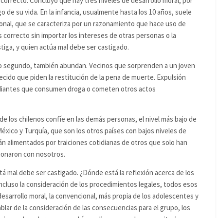
orrecto. Concluyó que hay tres niveles de desarrollo moral, por
go de su vida. En la infancia, usualmente hasta los 10 años, suele
onal, que se caracteriza por un razonamiento que hace uso de
s correcto sin importar los intereses de otras personas o la
tiga, y quien actúa mal debe ser castigado.
 lo segundo, también abundan. Vecinos que sorprenden a un joven
ecido que piden la restitución de la pena de muerte. Expulsión
udiantes que consumen droga o cometen otros actos
e los chilenos confíe en las demás personas, el nivel más bajo de
xico y Turquía, que son los otros países con bajos niveles de
án alimentados por traiciones cotidianas de otros que solo han
cionaron con nosotros.
tá mal debe ser castigado. ¿Dónde está la reflexión acerca de los
ncluso la consideración de los procedimientos legales, todos esos
desarrollo moral, la convencional, más propia de los adolescentes y
blar de la consideración de las consecuencias para el grupo, los