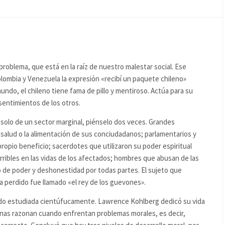
problema, que está en la raíz de nuestro malestar social. Ese
ombia y Venezuela la expresión «recibí un paquete chileno»
mundo, el chileno tiene fama de pillo y mentiroso. Actúa para su
 sentimientos de los otros.
a solo de un sector marginal, piénselo dos veces. Grandes
 salud o la alimentación de sus conciudadanos; parlamentarios y
opio beneficio; sacerdotes que utilizaron su poder espiritual
erribles en las vidas de los afectados; hombres que abusan de las
o de poder y deshonestidad por todas partes. El sujeto que
 perdido fue llamado «el rey de los guevones».
do estudiada cientúfucamente. Lawrence Kohlberg dedicó su vida
onas razonan cuando enfrentan problemas morales, es decir,