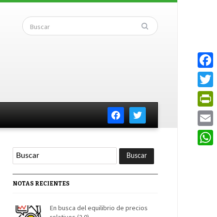
Faceb
Twitte
facebook
twitter
PrintF
Email
Whats
NOTAS RECIENTES
En busca del equilibrio de precios