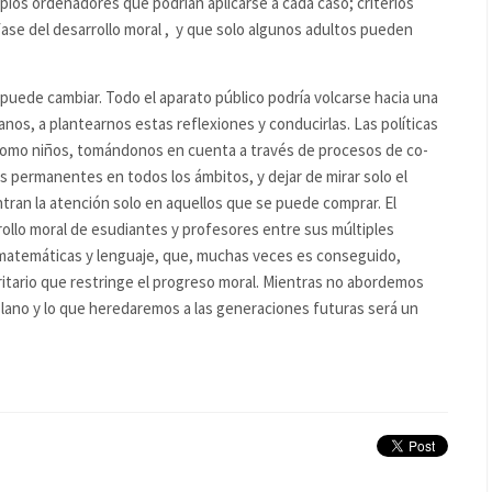
ipios ordenadores que podrían aplicarse a cada caso; criterios
fase del desarrollo moral , y que solo algunos adultos pueden
puede cambiar. Todo el aparato público podría volcarse hacia una
nos, a plantearnos estas reflexiones y conducirlas. Las políticas
 como niños, tomándonos en cuenta a través de procesos de co-
 permanentes en todos los ámbitos, y dejar de mirar solo el
tran la atención solo en aquellos que se puede comprar. El
ollo moral de esudiantes y profesores entre sus múltiples
 matemáticas y lenguaje, que, muchas veces es conseguido,
ritario que restringe el progreso moral. Mientras no abordemos
lano y lo que heredaremos a las generaciones futuras será un