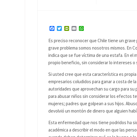
Facebook
Twitter
PrintFriendly
Email
WhatsApp
Es preciso reconocer que Chile tiene un grave 
grave problema somos nosotros mismos. En Col
indica que se fue víctima de una estafa. En el 
propio beneficio, sin considerar lo intereses o
Si usted cree que esta característica es propi
empresarios coludidos para ganar a costa de la
autoridades que aprovechan su cargo para su pr
para abusar niños sin considerar los efectos t
mujeres; padres que golpean a sus hijos. Abus
devolvió un montón de dinero que alguien había
Esta enfermedad que nos tiene podridos ha si
académica a describir el modo en que las pers