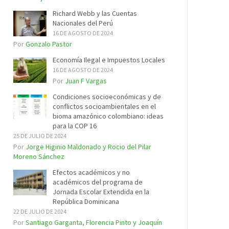
Richard Webb y las Cuentas
Nacionales del Perú
16 DE AGOSTO DE 2024
Por
Gonzalo Pastor
Economía Ilegal e Impuestos Locales
16 DE AGOSTO DE 2024
Por
Juan F Vargas
Condiciones socioeconómicas y de
conflictos socioambientales en el
bioma amazónico colombiano: ideas
para la COP 16
25 DE JULIO DE 2024
Por
Jorge Higinio Maldonado y Rocio del Pilar
Moreno Sánchez
Efectos académicos y no
académicos del programa de
Jornada Escolar Extendida en la
República Dominicana
22 DE JULIO DE 2024
Por
Santiago Garganta, Florencia Pinto y Joaquín