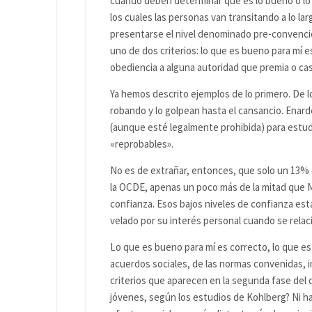
cuando deben determinar qué es lo bueno o lo c
los cuales las personas van transitando a lo lar
presentarse el nivel denominado pre-convenci
uno de dos criterios: lo que es bueno para mí e
obediencia a alguna autoridad que premia o cas
Ya hemos descrito ejemplos de lo primero. De
robando y lo golpean hasta el cansancio. Enard
(aunque esté legalmente prohibida) para est
«reprobables».
No es de extrañar, entonces, que solo un 13% d
la OCDE, apenas un poco más de la mitad que Mé
confianza. Esos bajos niveles de confianza est
velado por su interés personal cuando se rela
Lo que es bueno para mí es correcto, lo que es
acuerdos sociales, de las normas convenidas, i
criterios que aparecen en la segunda fase del 
jóvenes, según los estudios de Kohlberg? Ni ha