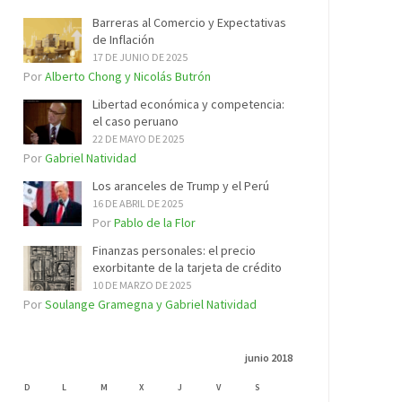
Barreras al Comercio y Expectativas
de Inflación
17 DE JUNIO DE 2025
Por
Alberto Chong y Nicolás Butrón
Libertad económica y competencia:
el caso peruano
22 DE MAYO DE 2025
Por
Gabriel Natividad
Los aranceles de Trump y el Perú
16 DE ABRIL DE 2025
Por
Pablo de la Flor
Finanzas personales: el precio
exorbitante de la tarjeta de crédito
10 DE MARZO DE 2025
Por
Soulange Gramegna y Gabriel Natividad
junio 2018
D
L
M
X
J
V
S