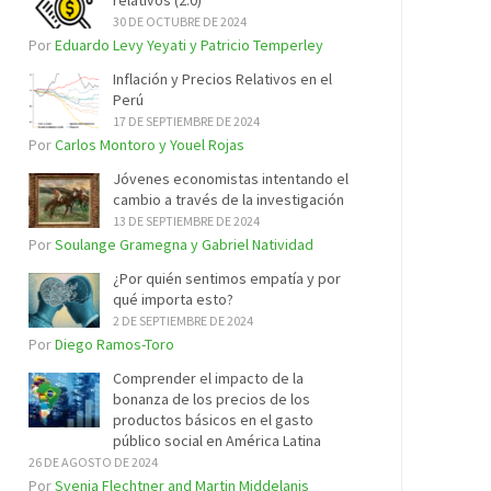
relativos (2.0)
30 DE OCTUBRE DE 2024
Por
Eduardo Levy Yeyati y Patricio Temperley
Inflación y Precios Relativos en el
Perú
17 DE SEPTIEMBRE DE 2024
Por
Carlos Montoro y Youel Rojas
Jóvenes economistas intentando el
cambio a través de la investigación
13 DE SEPTIEMBRE DE 2024
Por
Soulange Gramegna y Gabriel Natividad
¿Por quién sentimos empatía y por
qué importa esto?
2 DE SEPTIEMBRE DE 2024
Por
Diego Ramos-Toro
Comprender el impacto de la
bonanza de los precios de los
productos básicos en el gasto
público social en América Latina
26 DE AGOSTO DE 2024
Por
Svenja Flechtner and Martin Middelanis