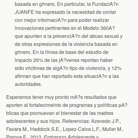
basada en gñnero. En particular, la FundaciA?n
JUANFE ha expresado la necesidad de contar
con mejor informaciA?n para poder realizar
innovaciones pertinentes en el Modelo 360A?
que apunten a la prevenciA?n del abuso sexual y
de otras expresiones de la violencia basada en
gñnero. En la lñnea de base del estudio de
impacto 26% de las jA?venes reportan haber
sido vñctimas de algA?n tipo de violencia, y 12%
afirman que han reportado esta situaciA?n a las
autoridades.
Esperamos tener muy pronto mA?s resultados que
aporten al fortalecimeinto de programas y polñticas pA?
blicas que promuevan el bienestar de las madres
adolescentes y sus hijos. Referencias: Azevedo J.P.,
Favara M., Haddock S.E., Lopez-Calva L.F., Muller M.,
Perova E., 2012.
Embarazo Adolescente y