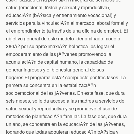
salud (emocional, fñsica y sexual y reproductiva),
educaciA?n (bA?sica y entrenamiento vocacional) y
servicios para la vinculaciA?n al mercado laboral formal y
el emprendimiento (a travñs de una oficina de empleo). El
objetivo general de este modelo -denominado modelo
360A? por su aproximaxiA?n holñstica- es lograr el
empoderamiento de las jA?venes promoviendo la
acumulaciA?n de capital humano, la capacidad de
generar ingresos y el bienestar general de sus
hogares.El programa estA? compuesto por tres fases. La
primera se concentra en la estabilizaciA?n
socioemocional de las jA?venes. En esta fase, que dura
seis meses, se le da acceso a las madres a servicios de
salud sexual y reproductiva y se promueve el uso de
mñtodos de planificaciA?n familiar. La fase dos, que dura
un año, se concentra en la educaciA?n de las jA?venes,
logrando que todas adquieran educaciA?n bA?sica y