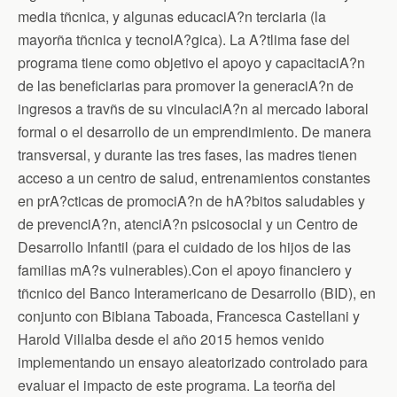
media tñcnica, y algunas educaciA?n terciaria (la
mayorña tñcnica y tecnolA?gica). La A?tlima fase del
programa tiene como objetivo el apoyo y capacitaciA?n
de las beneficiarias para promover la generaciA?n de
ingresos a travñs de su vinculaciA?n al mercado laboral
formal o el desarrollo de un emprendimiento. De manera
transversal, y durante las tres fases, las madres tienen
acceso a un centro de salud, entrenamientos constantes
en prA?cticas de promociA?n de hA?bitos saludables y
de prevenciA?n, atenciA?n psicosocial y un Centro de
Desarrollo Infantil (para el cuidado de los hijos de las
familias mA?s vulnerables).Con el apoyo financiero y
tñcnico del Banco Interamericano de Desarrollo (BID), en
conjunto con Bibiana Taboada, Francesca Castellani y
Harold Villalba desde el año 2015 hemos venido
implementando un ensayo aleatorizado controlado para
evaluar el impacto de este programa. La teorña del