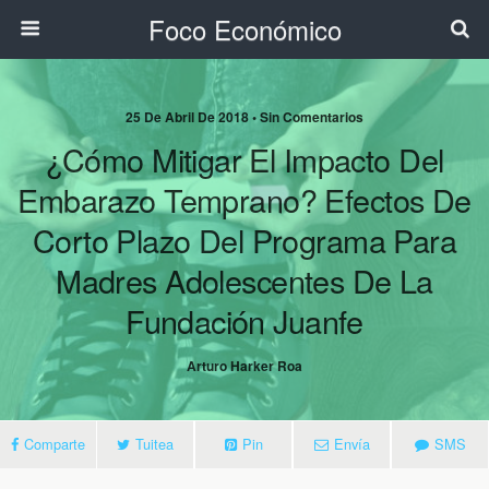
Foco Económico
25 De Abril De 2018 • Sin Comentarios
¿Cómo Mitigar El Impacto Del
Embarazo Temprano? Efectos De
Corto Plazo Del Programa Para
Madres Adolescentes De La
Fundación Juanfe
Arturo Harker Roa
Comparte
Tuitea
Pin
Envía
SMS