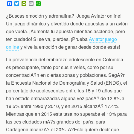
F
T
P
E
W
a
w
r
m
h
c
i
i
a
a
¿Buscas emoción y adrenalina? ¡Juega Aviator online!
e
t
n
i
t
b
t
t
l
s
Un juego dinámico y divertido donde apuestas a un avión
o
e
F
A
que vuela. ¡Aumenta tu apuesta mientras asciende, pero
o
r
r
p
k
i
p
ten cuidado! Si se va, pierdes. ¡Prueba
Aviator juego
e
n
online
y vive la emoción de ganar desde donde estés!
d
l
La prevalencia del embarazo adolescente en Colombia
y
es preocupante, tanto por sus niveles, como por su
concentraciA?n en ciertas zonas y poblaciones. SegA?n
la Encuesta Nacional de Demografña y Salud (ENDS), el
porcentaje de adolescentes entre los 15 y 19 años que
han estado embarazadas alguna vez pasA? de 12.8% a
19.5% entre 1990 y 2010, y en 2015 alcanzA? 17.4%.
Mientras que en 2015 esta tasa no superaba el 13% para
las tres ciudades mA?s grandes del pañs, para
Cartagena alcanzA? el 20%. A?Esto quiere decir que