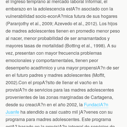
el ingreso temprano al mercado laboral informal, el
embarazo en la adolescencia estA?n asociado con la
vulnerabilidad socio-econA?mica futura de sus hogares
(Paranjothy et al., 2009; Azevedo et al., 2012). Los hijos
de madres adolescentes tienen en promedio menor peso
al nacer, menor probabilidad de ser amamantados y
mayores tasas de mortalidad (Botting et al., 1998). A su
vez, presentan con mayor frecuencia problemas
emocionales y comportamentales, tienen peor
desempeño acadñmico y una mayor propensiA?n de ser
en el futuro padres y madres adolescentes (Moffit,
2002).Con el propA?sito de llenar el vacño en la
provisiA?n de servicios para las madres adolescentes
provenientes de las zonas marginadas de Cartagena,
desde su creaciA?n en el año 2002, la
FundaciA?n
Juanfe
ha atendido a casi cuatro mil jA?venes con su
programa para madres adolescentes. Este programa
estA? basado en la provisiA?n integral de servicios de