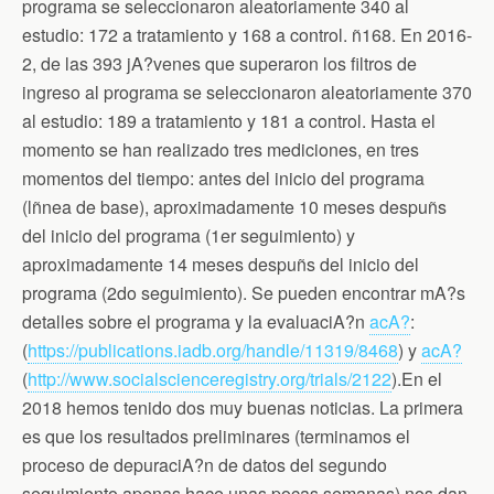
programa se seleccionaron aleatoriamente 340 al
estudio: 172 a tratamiento y 168 a control. ñ168. En 2016-
2, de las 393 jA?venes que superaron los filtros de
ingreso al programa se seleccionaron aleatoriamente 370
al estudio: 189 a tratamiento y 181 a control. Hasta el
momento se han realizado tres mediciones, en tres
momentos del tiempo: antes del inicio del programa
(lñnea de base), aproximadamente 10 meses despuñs
del inicio del programa (1er seguimiento) y
aproximadamente 14 meses despuñs del inicio del
programa (2do seguimiento). Se pueden encontrar mA?s
detalles sobre el programa y la evaluaciA?n
acA?
:
(
https://publications.iadb.org/handle/11319/8468
) y
acA?
(
http://www.socialscienceregistry.org/trials/2122
).En el
2018 hemos tenido dos muy buenas noticias. La primera
es que los resultados preliminares (terminamos el
proceso de depuraciA?n de datos del segundo
seguimiento apenas hace unas pocas semanas) nos dan