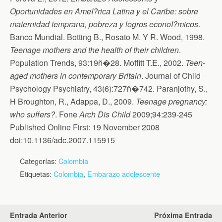
Oportunidades en AmeI?rica Latina y el Caribe: sobre
maternidad temprana, pobreza y logros econoI?micos
.
Banco Mundial. Botting B., Rosato M. Y R. Wood, 1998.
Teenage mothers and the health of their children
.
Population Trends, 93:19ñ�28. Moffitt T.E., 2002.
Teen-
aged mothers in contemporary Britain
. Journal of Child
Psychology Psychiatry, 43(6):727ñ�742. Paranjothy, S.,
H Broughton, R., Adappa, D., 2009.
Teenage pregnancy:
who suffers?
. Fone
Arch Dis Child
2009;94:239-245
Published Online First: 19 November 2008
doi:10.1136/adc.2007.115915
Categorías:
Colombia
Etiquetas:
Colombia
,
Embarazo adolescente
Entrada Anterior
Próxima Entrada