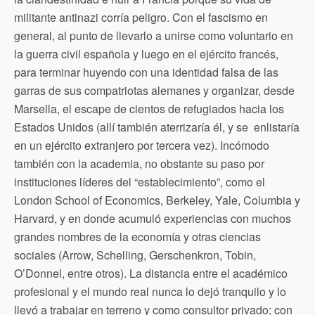
n
d
militante antinazi corría peligro. Con el fascismo en
l
general, al punto de llevarlo a unirse como voluntario en
y
la guerra civil española y luego en el ejército francés,
para terminar huyendo con una identidad falsa de las
garras de sus compatriotas alemanes y organizar, desde
Marsella, el escape de cientos de refugiados hacia los
Estados Unidos (allí también aterrizaría él, y se enlistaría
en un ejército extranjero por tercera vez). Incómodo
también con la academia, no obstante su paso por
instituciones líderes del “establecimiento”, como el
London School of Economics, Berkeley, Yale, Columbia y
Harvard, y en donde acumuló experiencias con muchos
grandes nombres de la economía y otras ciencias
sociales (Arrow, Schelling, Gerschenkron, Tobin,
O’Donnel, entre otros). La distancia entre el académico
profesional y el mundo real nunca lo dejó tranquilo y lo
llevó a trabajar en terreno y como consultor privado; con