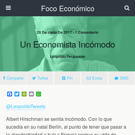
Foco Económico
20 De Junio De 2017 • 1 Comentario
Un Economista Incómodo
Leopoldo Fergusson
Comparte
Tuitea
Pin
Envía
SMS
F
T
P
E
W
a
w
r
m
h
c
i
i
a
a
@LeopoldoTweets
e
t
n
i
t
b
t
t
l
s
o
e
F
A
Albert Hirschman se sentía incómodo. Con lo que
o
r
r
p
sucedía en su natal Berlín, al punto de tener que pasar a
k
i
p
e
la clandestinidad e huir a Francia porque su vida de