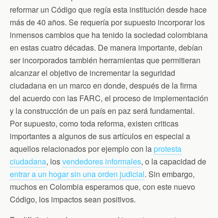
k
i
p
reformar un Código que regía esta institución desde hace
e
n
más de 40 años. Se requería por supuesto incorporar los
d
inmensos cambios que ha tenido la sociedad colombiana
l
y
en estas cuatro décadas. De manera importante, debían
ser incorporados también herramientas que permitieran
alcanzar el objetivo de incrementar la seguridad
ciudadana en un marco en donde, después de la firma
del acuerdo con las FARC, el proceso de implementación
y la construcción de un país en paz será fundamental.
Por supuesto, como toda reforma, existen criticas
importantes a algunos de sus artículos en especial a
aquellos relacionados por ejemplo con la
protesta
ciudadana
, los
vendedores informales
, o la capacidad de
entrar a un hogar sin una orden judicial
. Sin embargo,
muchos en Colombia esperamos que, con este nuevo
Código, los impactos sean positivos.