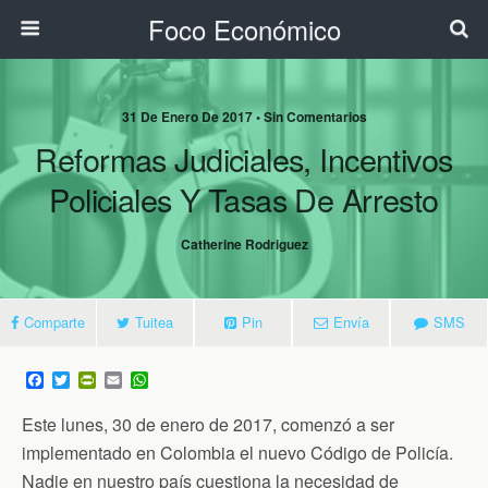
Foco Económico
31 De Enero De 2017 • Sin Comentarios
Reformas Judiciales, Incentivos
Policiales Y Tasas De Arresto
Catherine Rodriguez
Comparte
Tuitea
Pin
Envía
SMS
F
T
P
E
W
a
w
r
m
h
c
i
i
a
a
Este lunes, 30 de enero de 2017, comenzó a ser
e
t
n
i
t
b
t
t
l
s
implementado en Colombia el nuevo Código de Policía.
o
e
F
A
Nadie en nuestro país cuestiona la necesidad de
o
r
r
p