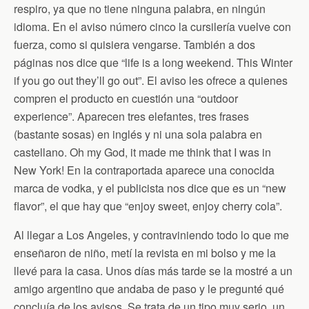
respiro, ya que no tiene ninguna palabra, en ningún
idioma. En el aviso número cinco la cursilería vuelve con
fuerza, como si quisiera vengarse. También a dos
páginas nos dice que “life is a long weekend. This Winter
if you go out they’ll go out”. El aviso les ofrece a quienes
compren el producto en cuestión una “outdoor
experience”. Aparecen tres elefantes, tres frases
(bastante sosas) en inglés y ni una sola palabra en
castellano. Oh my God, it made me think that I was in
New York! En la contraportada aparece una conocida
marca de vodka, y el publicista nos dice que es un “new
flavor”, el que hay que “enjoy sweet, enjoy cherry cola”.
Al llegar a Los Angeles, y contraviniendo todo lo que me
enseñaron de niño, metí la revista en mi bolso y me la
llevé para la casa. Unos días más tarde se la mostré a un
amigo argentino que andaba de paso y le pregunté qué
concluía de los avisos. Se trata de un tipo muy serio, un