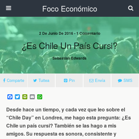
Foco Económico
2 De Junio De 2016 • 1 Comentario
¿Es Chile Un País Cursi?
Sebastian Edwards
Comparte
Tuitea
Pin
Envía
SMS
F
T
P
E
W
a
w
r
m
h
c
i
i
a
a
Desde hace un tiempo, y cada vez que leo sobre el
e
t
n
i
t
b
t
t
l
s
“Chile Day” en Londres, me hago esta pregunta: ¿Es
o
e
F
A
Chile un país cursi? También se las hago a mis
o
r
r
p
k
i
p
amigos. Su respuesta es sonora, consistente y
e