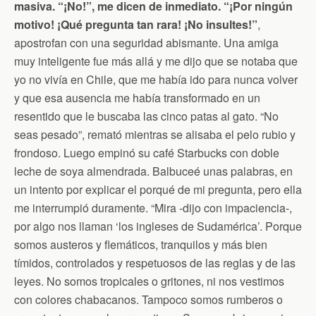
n
masiva. “¡No!”, me dicen de inmediato. “¡Por ningún
d
motivo! ¡Qué pregunta tan rara! ¡No insultes!”
,
l
y
apostrofan con una seguridad abismante. Una amiga
muy inteligente fue más allá y me dijo que se notaba que
yo no vivía en Chile, que me había ido para nunca volver
y que esa ausencia me había transformado en un
resentido que le buscaba las cinco patas al gato. “No
seas pesado”, remató mientras se alisaba el pelo rubio y
frondoso. Luego empinó su café Starbucks con doble
leche de soya almendrada. Balbuceé unas palabras, en
un intento por explicar el porqué de mi pregunta, pero ella
me interrumpió duramente. “Mira -dijo con impaciencia-,
por algo nos llaman ‘los ingleses de Sudamérica’. Porque
somos austeros y flemáticos, tranquilos y más bien
tímidos, controlados y respetuosos de las reglas y de las
leyes. No somos tropicales o gritones, ni nos vestimos
con colores chabacanos. Tampoco somos rumberos o