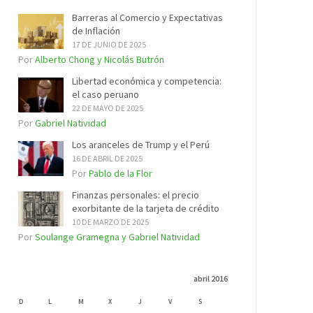
Barreras al Comercio y Expectativas
de Inflación
17 DE JUNIO DE 2025
Por
Alberto Chong y Nicolás Butrón
Libertad económica y competencia:
el caso peruano
22 DE MAYO DE 2025
Por
Gabriel Natividad
Los aranceles de Trump y el Perú
16 DE ABRIL DE 2025
Por
Pablo de la Flor
Finanzas personales: el precio
exorbitante de la tarjeta de crédito
10 DE MARZO DE 2025
Por
Soulange Gramegna y Gabriel Natividad
abril 2016
D
L
M
X
J
V
S