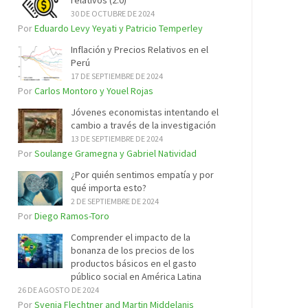
relativos (2.0)
30 DE OCTUBRE DE 2024
Por
Eduardo Levy Yeyati y Patricio Temperley
Inflación y Precios Relativos en el
Perú
17 DE SEPTIEMBRE DE 2024
Por
Carlos Montoro y Youel Rojas
Jóvenes economistas intentando el
cambio a través de la investigación
13 DE SEPTIEMBRE DE 2024
Por
Soulange Gramegna y Gabriel Natividad
¿Por quién sentimos empatía y por
qué importa esto?
2 DE SEPTIEMBRE DE 2024
Por
Diego Ramos-Toro
Comprender el impacto de la
bonanza de los precios de los
productos básicos en el gasto
público social en América Latina
26 DE AGOSTO DE 2024
Por
Svenja Flechtner and Martin Middelanis