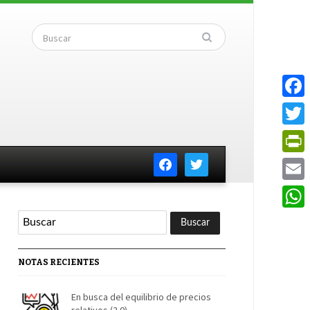
Faceb
Twitte
facebook
twitter
PrintF
Email
Whats
NOTAS RECIENTES
En busca del equilibrio de precios