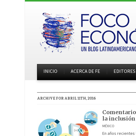
INICIO
ACERCA DE FE
EDITORES
ARCHIVE FOR ABRIL 11TH, 2016
Comentarios
la inclusión
MÉXICO
En años recientes 