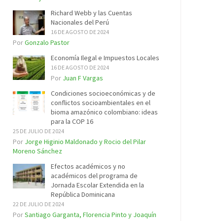
Richard Webb y las Cuentas
Nacionales del Perú
16 DE AGOSTO DE 2024
Por
Gonzalo Pastor
Economía Ilegal e Impuestos Locales
16 DE AGOSTO DE 2024
Por
Juan F Vargas
Condiciones socioeconómicas y de
conflictos socioambientales en el
bioma amazónico colombiano: ideas
para la COP 16
25 DE JULIO DE 2024
Por
Jorge Higinio Maldonado y Rocio del Pilar
Moreno Sánchez
Efectos académicos y no
académicos del programa de
Jornada Escolar Extendida en la
República Dominicana
22 DE JULIO DE 2024
Por
Santiago Garganta, Florencia Pinto y Joaquín