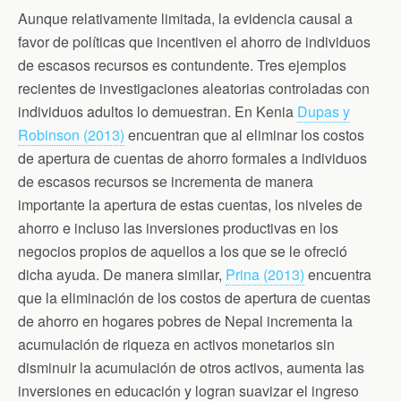
b
t
t
l
s
o
e
F
A
Aunque relativamente limitada, la evidencia causal a
o
r
r
p
favor de políticas que incentiven el ahorro de individuos
k
i
p
e
de escasos recursos es contundente. Tres ejemplos
n
d
recientes de investigaciones aleatorias controladas con
l
individuos adultos lo demuestran. En Kenia
Dupas y
y
Robinson (2013)
encuentran que al eliminar los costos
de apertura de cuentas de ahorro formales a individuos
de escasos recursos se incrementa de manera
importante la apertura de estas cuentas, los niveles de
ahorro e incluso las inversiones productivas en los
negocios propios de aquellos a los que se le ofreció
dicha ayuda. De manera similar,
Prina (2013)
encuentra
que la eliminación de los costos de apertura de cuentas
de ahorro en hogares pobres de Nepal incrementa la
acumulación de riqueza en activos monetarios sin
disminuir la acumulación de otros activos, aumenta las
inversiones en educación y logran suavizar el ingreso