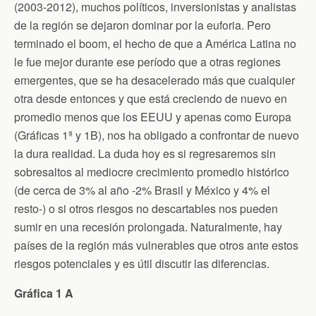
(2003-2012), muchos políticos, inversionistas y analistas
k
i
p
e
de la región se dejaron dominar por la euforia. Pero
n
d
terminado el boom, el hecho de que a América Latina no
l
le fue mejor durante ese período que a otras regiones
y
emergentes, que se ha desacelerado más que cualquier
otra desde entonces y que está creciendo de nuevo en
promedio menos que los EEUU y apenas como Europa
(Gráficas 1ª y 1B), nos ha obligado a confrontar de nuevo
la dura realidad. La duda hoy es si regresaremos sin
sobresaltos al mediocre crecimiento promedio histórico
(de cerca de 3% al año -2% Brasil y México y 4% el
resto-) o si otros riesgos no descartables nos pueden
sumir en una recesión prolongada. Naturalmente, hay
países de la región más vulnerables que otros ante estos
riesgos potenciales y es útil discutir las diferencias.
Gráfica 1 A