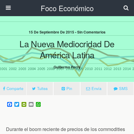
Foco Económico
15 De Septiembre De 2015 • Sin Comentarios
La Nueva Mediocridad De
América Latina
Guillermo Perry
Comparte
Tuitea
Pin
Envía
SMS
F
T
P
E
W
a
w
r
m
h
c
i
i
a
a
e
t
n
i
t
b
t
t
l
s
o
e
F
A
Durante el boom reciente de precios de los commodities
o
r
r
p