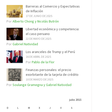
Barreras al Comercio y Expectativas
de Inflación
17 DE JUNIO DE 2025
Por
Alberto Chong y Nicolás Butrón
Libertad económica y competencia:
el caso peruano
22 DE MAYO DE 2025
Por
Gabriel Natividad
Los aranceles de Trump y el Perú
16 DE ABRIL DE 2025
Por
Pablo de la Flor
Finanzas personales: el precio
exorbitante de la tarjeta de crédito
10 DE MARZO DE 2025
Por
Soulange Gramegna y Gabriel Natividad
julio 2015
D
L
M
X
J
V
S