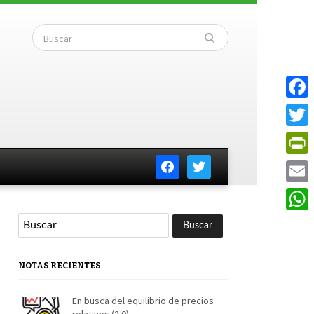
Faceb
Twitte
facebook
twitter
PrintF
Email
Whats
NOTAS RECIENTES
En busca del equilibrio de precios