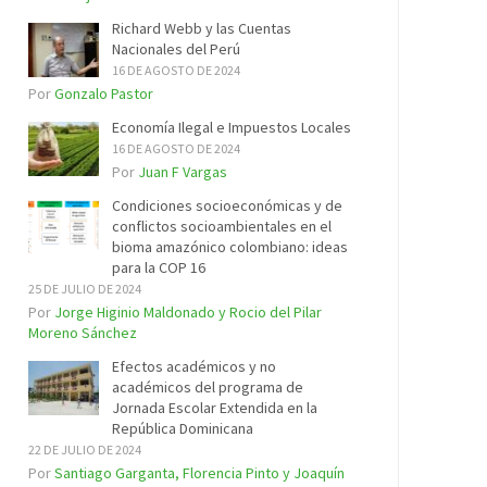
Richard Webb y las Cuentas
Nacionales del Perú
16 DE AGOSTO DE 2024
Por
Gonzalo Pastor
Economía Ilegal e Impuestos Locales
16 DE AGOSTO DE 2024
Por
Juan F Vargas
Condiciones socioeconómicas y de
conflictos socioambientales en el
bioma amazónico colombiano: ideas
para la COP 16
25 DE JULIO DE 2024
Por
Jorge Higinio Maldonado y Rocio del Pilar
Moreno Sánchez
Efectos académicos y no
académicos del programa de
Jornada Escolar Extendida en la
República Dominicana
22 DE JULIO DE 2024
Por
Santiago Garganta, Florencia Pinto y Joaquín