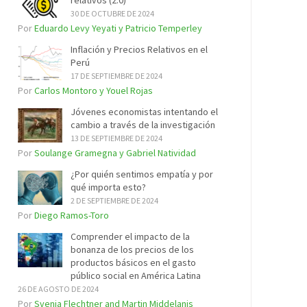
relativos (2.0)
30 DE OCTUBRE DE 2024
Por
Eduardo Levy Yeyati y Patricio Temperley
Inflación y Precios Relativos en el
Perú
17 DE SEPTIEMBRE DE 2024
Por
Carlos Montoro y Youel Rojas
Jóvenes economistas intentando el
cambio a través de la investigación
13 DE SEPTIEMBRE DE 2024
Por
Soulange Gramegna y Gabriel Natividad
¿Por quién sentimos empatía y por
qué importa esto?
2 DE SEPTIEMBRE DE 2024
Por
Diego Ramos-Toro
Comprender el impacto de la
bonanza de los precios de los
productos básicos en el gasto
público social en América Latina
26 DE AGOSTO DE 2024
Por
Svenja Flechtner and Martin Middelanis