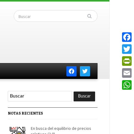
Faceb
Twitte
facebook
twitter
PrintF
Email
Whats
NOTAS RECIENTES
En busca del equilibrio de precios