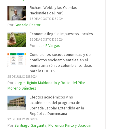
Richard Webb y las Cuentas
Nacionales del Perú
16 DE AGOSTO DE 2024
Por
Gonzalo Pastor
Economía Ilegal e Impuestos Locales
16 DE AGOSTO DE 2024
Por
Juan F Vargas
Condiciones socioeconómicas y de
conflictos socioambientales en el
bioma amazónico colombiano: ideas
para la COP 16
25 DE JULIO DE 2024
Por
Jorge Higinio Maldonado y Rocio del Pilar
Moreno Sánchez
Efectos académicos y no
académicos del programa de
Jornada Escolar Extendida en la
República Dominicana
22 DE JULIO DE 2024
Por
Santiago Garganta, Florencia Pinto y Joaquín