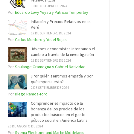
relativos (2.0)
30 DE OCTUBRE DE 2024
Por
Eduardo Levy Yeyati y Patricio Temperley
Inflación y Precios Relativos en el
Perú
17 DE SEPTIEMBRE DE 2024
Por
Carlos Montoro y Youel Rojas
Jóvenes economistas intentando el
cambio a través de la investigación
13 DE SEPTIEMBRE DE 2024
Por
Soulange Gramegna y Gabriel Natividad
¿Por quién sentimos empatía y por
qué importa esto?
2 DE SEPTIEMBRE DE 2024
Por
Diego Ramos-Toro
Comprender el impacto de la
bonanza de los precios de los
productos básicos en el gasto
público social en América Latina
26 DE AGOSTO DE 2024
Por
Svenja Flechtner and Martin Middelanis