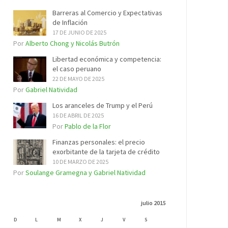
Barreras al Comercio y Expectativas
de Inflación
17 DE JUNIO DE 2025
Por
Alberto Chong y Nicolás Butrón
Libertad económica y competencia:
el caso peruano
22 DE MAYO DE 2025
Por
Gabriel Natividad
Los aranceles de Trump y el Perú
16 DE ABRIL DE 2025
Por
Pablo de la Flor
Finanzas personales: el precio
exorbitante de la tarjeta de crédito
10 DE MARZO DE 2025
Por
Soulange Gramegna y Gabriel Natividad
julio 2015
D
L
M
X
J
V
S