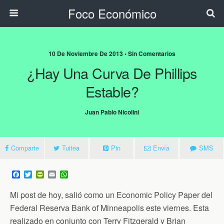
Foco Económico
10 De Noviembre De 2013 • Sin Comentarios
¿Hay Una Curva De Phillips
Estable?
Juan Pablo Nicolini
Comparte
Tuitea
Pin
Envía
SMS
F
T
P
E
W
a
w
r
m
h
c
i
i
a
a
Mi post de hoy, salió como un Economic Policy Paper del
e
t
n
i
t
b
t
t
l
s
Federal Reserva Bank of Minneapolis este viernes. Esta
o
e
F
A
realizado en conjunto con Terry Fitzgerald y Brian
o
r
r
p