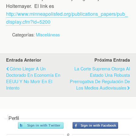
k
i
p
Holtemayer. El link es
e
n
http://www.minneapolisfed.org/publications_papers/pub_
d
display.cfm?id=5200
l
y
Categorías:
Misceláneas
Entrada Anterior
Próxima Entrada
Cómo Llegar A Un
La Corte Suprema Otorga Al
Doctorado En Economía En
Estado Una Robusta
EEUU Y No Morir En El
Prerrogativa De Regulación De
Intento
Los Medios Audiovisuales
Perfil
o