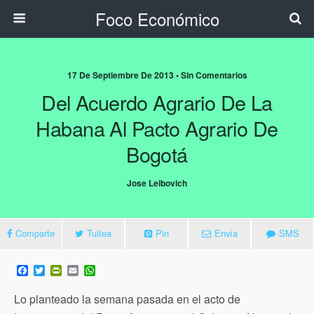
Foco Económico
17 De Septiembre De 2013 • Sin Comentarios
Del Acuerdo Agrario De La
Habana Al Pacto Agrario De
Bogotá
Jose Leibovich
Comparte
Tuitea
Pin
Envía
SMS
F
T
P
E
W
a
w
r
m
h
c
i
i
a
a
Lo planteado la semana pasada en el acto de
e
t
n
i
t