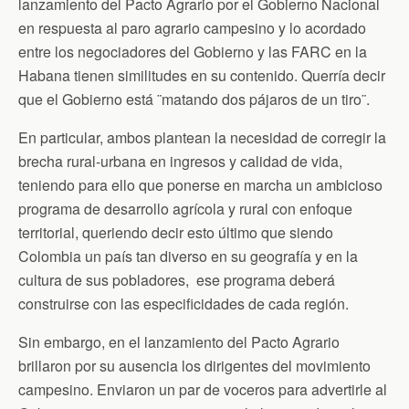
b
t
t
l
s
lanzamiento del Pacto Agrario por el Gobierno Nacional
o
e
F
A
en respuesta al paro agrario campesino y lo acordado
o
r
r
p
k
i
p
entre los negociadores del Gobierno y las FARC en la
e
n
Habana tienen similitudes en su contenido. Querría decir
d
que el Gobierno está ¨matando dos pájaros de un tiro¨.
l
y
En particular, ambos plantean la necesidad de corregir la
brecha rural-urbana en ingresos y calidad de vida,
teniendo para ello que ponerse en marcha un ambicioso
programa de desarrollo agrícola y rural con enfoque
territorial, queriendo decir esto último que siendo
Colombia un país tan diverso en su geografía y en la
cultura de sus pobladores, ese programa deberá
construirse con las especificidades de cada región.
Sin embargo, en el lanzamiento del Pacto Agrario
brillaron por su ausencia los dirigentes del movimiento
campesino. Enviaron un par de voceros para advertirle al