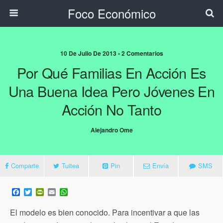
Foco Económico
10 De Julio De 2013 • 2 Comentarios
Por Qué Familias En Acción Es
Una Buena Idea Pero Jóvenes En
Acción No Tanto
Alejandro Ome
Comparte
Tuitea
Pin
Envía
SMS
F
T
P
E
W
a
w
r
m
h
c
i
i
a
a
El modelo es bien conocido. Para incentivar a que las
e
t
n
i
t