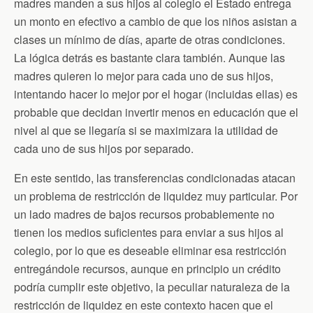
b
t
t
l
s
madres manden a sus hijos al colegio el Estado entrega
o
e
F
A
un monto en efectivo a cambio de que los niños asistan a
o
r
r
p
k
i
p
clases un mínimo de días, aparte de otras condiciones.
e
n
La lógica detrás es bastante clara también. Aunque las
d
madres quieren lo mejor para cada uno de sus hijos,
l
y
intentando hacer lo mejor por el hogar (incluidas ellas) es
probable que decidan invertir menos en educación que el
nivel al que se llegaría si se maximizara la utilidad de
cada uno de sus hijos por separado.
En este sentido, las transferencias condicionadas atacan
un problema de restricción de liquidez muy particular. Por
un lado madres de bajos recursos probablemente no
tienen los medios suficientes para enviar a sus hijos al
colegio, por lo que es deseable eliminar esa restricción
entregándole recursos, aunque en principio un crédito
podría cumplir este objetivo, la peculiar naturaleza de la
restricción de liquidez en este contexto hacen que el