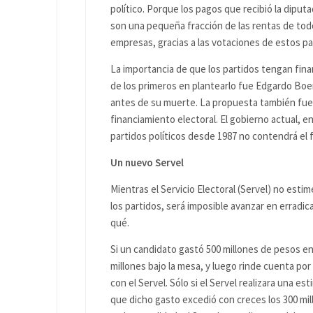
político. Porque los pagos que recibió la dipu
son una pequeña fracción de las rentas de to
empresas, gracias a las votaciones de estos pa
La importancia de que los partidos tengan fina
de los primeros en plantearlo fue Edgardo Boeni
antes de su muerte. La propuesta también fue r
financiamiento electoral. El gobierno actual, e
partidos políticos desde 1987 no contendrá el 
Un nuevo Servel
Mientras el Servicio Electoral (Servel) no esti
los partidos, será imposible avanzar en erradicar
qué.
Si un candidato gastó 500 millones de pesos e
millones bajo la mesa, y luego rinde cuenta p
con el Servel. Sólo si el Servel realizara una 
que dicho gasto excedió con creces los 300 mi