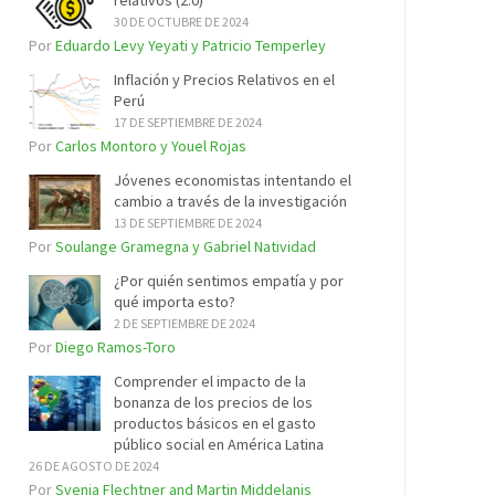
relativos (2.0)
30 DE OCTUBRE DE 2024
Por
Eduardo Levy Yeyati y Patricio Temperley
Inflación y Precios Relativos en el
Perú
17 DE SEPTIEMBRE DE 2024
Por
Carlos Montoro y Youel Rojas
Jóvenes economistas intentando el
cambio a través de la investigación
13 DE SEPTIEMBRE DE 2024
Por
Soulange Gramegna y Gabriel Natividad
¿Por quién sentimos empatía y por
qué importa esto?
2 DE SEPTIEMBRE DE 2024
Por
Diego Ramos-Toro
Comprender el impacto de la
bonanza de los precios de los
productos básicos en el gasto
público social en América Latina
26 DE AGOSTO DE 2024
Por
Svenja Flechtner and Martin Middelanis