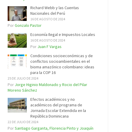
Richard Webb y las Cuentas
Nacionales del Perú
16 DE AGOSTO DE 2024
Por
Gonzalo Pastor
Economía Ilegal e Impuestos Locales
16 DE AGOSTO DE 2024
Por
Juan F Vargas
Condiciones socioeconómicas y de
conflictos socioambientales en el
bioma amazónico colombiano: ideas
para la COP 16
25 DE JULIO DE 2024
Por
Jorge Higinio Maldonado y Rocio del Pilar
Moreno Sánchez
Efectos académicos y no
académicos del programa de
Jornada Escolar Extendida en la
República Dominicana
22 DE JULIO DE 2024
Por
Santiago Garganta, Florencia Pinto y Joaquín