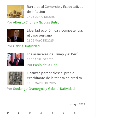
Barreras al Comercio y Expectativas
de Inflación
17 DE JUNIO DE 2025
Por
Alberto Chong y Nicolás Butrón
Libertad económica y competencia:
el caso peruano
22 DE MAYO DE 2025
Por
Gabriel Natividad
Los aranceles de Trump y el Perú
16 DE ABRIL DE 2025
Por
Pablo de la Flor
Finanzas personales: el precio
exorbitante de la tarjeta de crédito
10 DE MARZO DE 2025
Por
Soulange Gramegna y Gabriel Natividad
mayo 2013
D
L
M
X
J
V
S