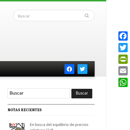
Faceb
Twitte
facebook
twitter
PrintF
Email
Whats
NOTAS RECIENTES
En busca del equilibrio de precios