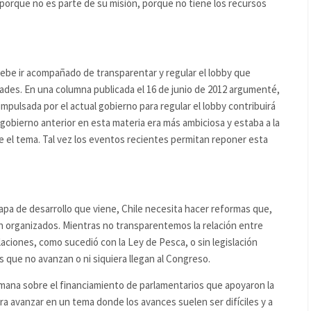
r, porque no es parte de su misión, porque no tiene los recursos
 debe ir acompañado de transparentar y regular el lobby que
dades. En una columna publicada el 16 de junio de 2012 argumenté,
 impulsada por el actual gobierno para regular el lobby contribuirá
 gobierno anterior en esta materia era más ambiciosa y estaba a la
e el tema. Tal vez los eventos recientes permitan reponer esta
tapa de desarrollo que viene, Chile necesita hacer reformas que,
en organizados. Mientras no transparentemos la relación entre
laciones, como sucedió con la Ley de Pesca, o sin legislación
 que no avanzan o ni siquiera llegan al Congreso.
emana sobre el financiamiento de parlamentarios que apoyaron la
a avanzar en un tema donde los avances suelen ser difíciles y a