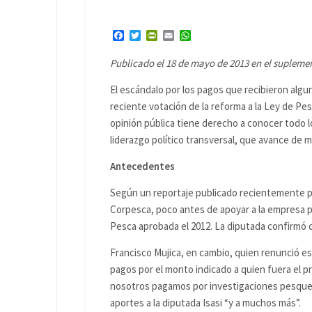
Facebook
Twitter
PrintFriendly
Email
WhatsApp
Publicado el 18 de mayo de 2013 en el suplemen
El escándalo por los pagos que recibieron algu
reciente votación de la reforma a la Ley de Pe
opinión pública tiene derecho a conocer todo 
liderazgo político transversal, que avance de m
Antecedentes
Según un reportaje publicado recientemente por
Corpesca, poco antes de apoyar a la empresa p
Pesca aprobada el 2012. La diputada confirmó 
Francisco Mujica, en cambio, quien renunció e
pagos por el monto indicado a quien fuera el pr
nosotros pagamos por investigaciones pesquera
aportes a la diputada Isasi “y a muchos más”.