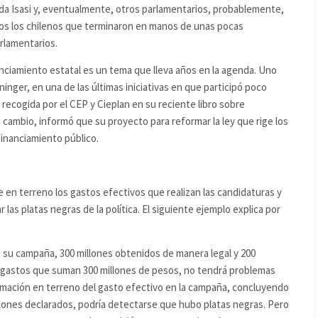
tada Isasi y, eventualmente, otros parlamentarios, probablemente,
dos los chilenos que terminaron en manos de unas pocas
rlamentarios.
nciamiento estatal es un tema que lleva años en la agenda. Uno
nger, en una de las últimas iniciativas en que participó poco
ecogida por el CEP y Cieplan en su reciente libro sobre
n cambio, informó que su proyecto para reformar la ley que rige los
financiamiento público.
me en terreno los gastos efectivos que realizan las candidaturas y
 las platas negras de la política. El siguiente ejemplo explica por
n su campaña, 300 millones obtenidos de manera legal y 200
or gastos que suman 300 millones de pesos, no tendrá problemas
estimación en terreno del gasto efectivo en la campaña, concluyendo
llones declarados, podría detectarse que hubo platas negras. Pero