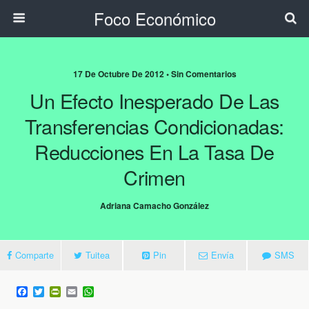
Foco Económico
17 De Octubre De 2012 • Sin Comentarios
Un Efecto Inesperado De Las
Transferencias Condicionadas:
Reducciones En La Tasa De
Crimen
Adriana Camacho González
Comparte
Tuitea
Pin
Envía
SMS
F
T
P
E
W
a
w
r
m
h