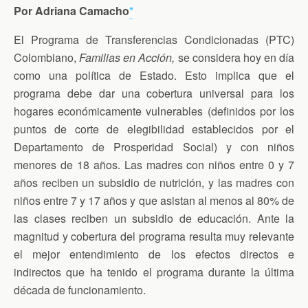
c
i
i
a
a
Por Adriana Camacho
*
e
t
n
i
t
b
t
t
l
s
o
e
F
A
El Programa de Transferencias Condicionadas (PTC)
o
r
r
p
Colombiano,
Familias en Acción,
se considera hoy en día
k
i
p
e
como una política de Estado. Esto implica que el
n
d
programa debe dar una cobertura universal para los
l
hogares económicamente vulnerables (definidos por los
y
puntos de corte de elegibilidad establecidos por el
Departamento de Prosperidad Social) y con niños
menores de 18 años. Las madres con niños entre 0 y 7
años reciben un subsidio de nutrición, y las madres con
niños entre 7 y 17 años y que asistan al menos al 80% de
las clases reciben un subsidio de educación. Ante la
magnitud y cobertura del programa resulta muy relevante
el mejor entendimiento de los efectos directos e
indirectos que ha tenido el programa durante la última
década de funcionamiento.