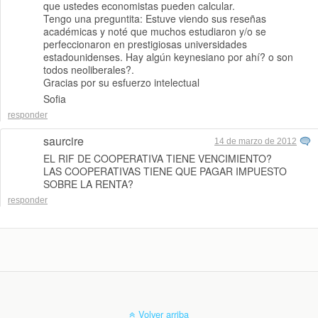
que ustedes economistas pueden calcular.
Tengo una preguntita: Estuve viendo sus reseñas
académicas y noté que muchos estudiaron y/o se
perfeccionaron en prestigiosas universidades
estadounidenses. Hay algún keynesiano por ahí? o son
todos neoliberales?.
Gracias por su esfuerzo intelectual
Sofia
responder
saurcire
14 de marzo de 2012
EL RIF DE COOPERATIVA TIENE VENCIMIENTO?
LAS COOPERATIVAS TIENE QUE PAGAR IMPUESTO
SOBRE LA RENTA?
responder
Volver arriba