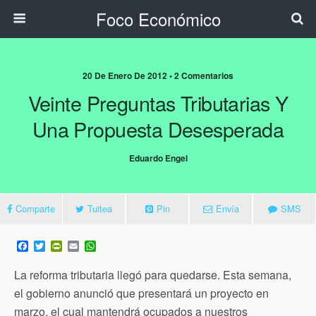
Foco Económico
20 De Enero De 2012 • 2 Comentarios
Veinte Preguntas Tributarias Y
Una Propuesta Desesperada
Eduardo Engel
Comparte
Tuitea
Pin
Envía
SMS
F
T
P
E
W
a
w
r
m
h
c
i
i
a
a
La reforma tributaria llegó para quedarse. Esta semana,
e
t
n
i
t
b
t
t
l
s
el gobierno anunció que presentará un proyecto en
o
e
F
A
marzo, el cual mantendrá ocupados a nuestros
o
r
r
p