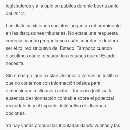
k
i
p
legisladores y a la opinión pública durante buena parte
e
n
del 2012.
d
l
Las distintas visiones sociales juegan un rol prominente
y
en las discusiones tributarias. No existe una respuesta
correcta cuando preguntamos cuán importante debiera
ser el rol redistributivo del Estado. Tampoco cuando
discutimos cómo recaudar los recursos que el Estado
necesita.
Sin embargo, que existan visiones diversas no justifica
que no contemos con información básica para
dimensionar la situación actual. Tampoco justifica la
ausencia de información confiable sobre el potencial
recaudatorio y el impacto distributivo de diversas
opciones.
Ya hay varias propuestas tributarias dando vueltas y las