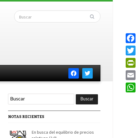
Faceb
Twitte
facebook
twitter
PrintF
Email
Whats
NOTAS RECIENTES
En busca del equilibrio de precios