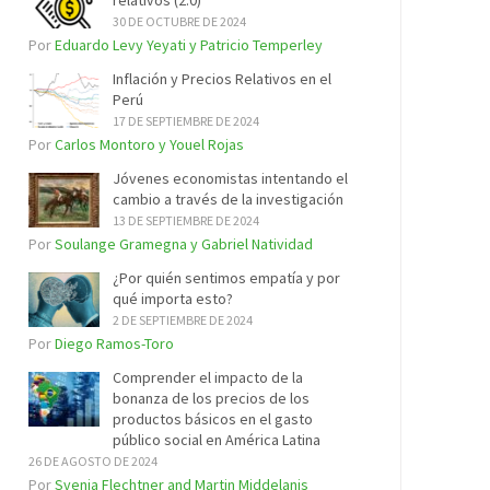
relativos (2.0)
30 DE OCTUBRE DE 2024
Por
Eduardo Levy Yeyati y Patricio Temperley
Inflación y Precios Relativos en el
Perú
17 DE SEPTIEMBRE DE 2024
Por
Carlos Montoro y Youel Rojas
Jóvenes economistas intentando el
cambio a través de la investigación
13 DE SEPTIEMBRE DE 2024
Por
Soulange Gramegna y Gabriel Natividad
¿Por quién sentimos empatía y por
qué importa esto?
2 DE SEPTIEMBRE DE 2024
Por
Diego Ramos-Toro
Comprender el impacto de la
bonanza de los precios de los
productos básicos en el gasto
público social en América Latina
26 DE AGOSTO DE 2024
Por
Svenja Flechtner and Martin Middelanis