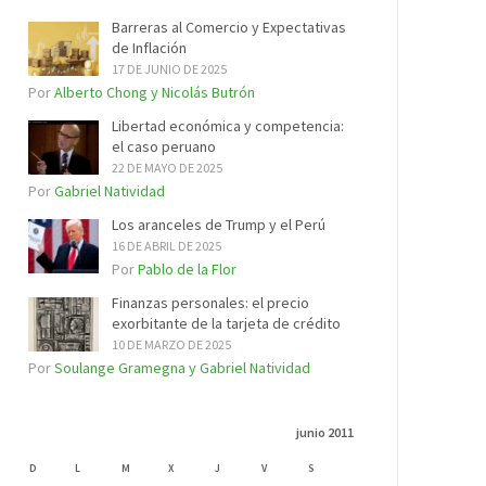
Barreras al Comercio y Expectativas
de Inflación
17 DE JUNIO DE 2025
Por
Alberto Chong y Nicolás Butrón
Libertad económica y competencia:
el caso peruano
22 DE MAYO DE 2025
Por
Gabriel Natividad
Los aranceles de Trump y el Perú
16 DE ABRIL DE 2025
Por
Pablo de la Flor
Finanzas personales: el precio
exorbitante de la tarjeta de crédito
10 DE MARZO DE 2025
Por
Soulange Gramegna y Gabriel Natividad
junio 2011
D
L
M
X
J
V
S