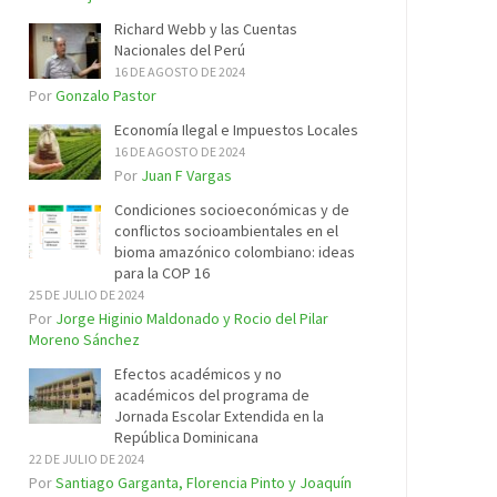
Richard Webb y las Cuentas
Nacionales del Perú
16 DE AGOSTO DE 2024
Por
Gonzalo Pastor
Economía Ilegal e Impuestos Locales
16 DE AGOSTO DE 2024
Por
Juan F Vargas
Condiciones socioeconómicas y de
conflictos socioambientales en el
bioma amazónico colombiano: ideas
para la COP 16
25 DE JULIO DE 2024
Por
Jorge Higinio Maldonado y Rocio del Pilar
Moreno Sánchez
Efectos académicos y no
académicos del programa de
Jornada Escolar Extendida en la
República Dominicana
22 DE JULIO DE 2024
Por
Santiago Garganta, Florencia Pinto y Joaquín