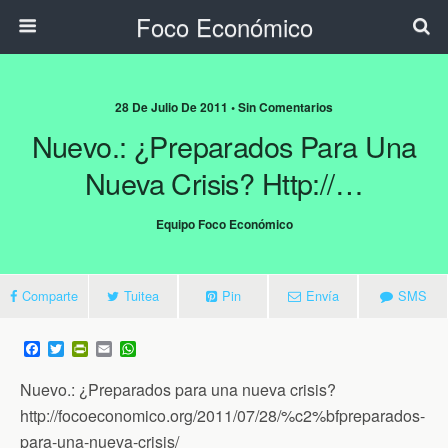
Foco Económico
28 De Julio De 2011 • Sin Comentarios
Nuevo.: ¿Preparados Para Una
Nueva Crisis? Http://…
Equipo Foco Económico
Comparte
Tuitea
Pin
Envía
SMS
F
T
P
E
W
a
w
r
m
h
c
i
i
a
a
Nuevo.: ¿Preparados para una nueva crisis?
e
t
n
i
t
b
t
t
l
s
http://focoeconomico.org/2011/07/28/%c2%bfpreparados-
o
e
F
A
para-una-nueva-crisis/
o
r
r
p