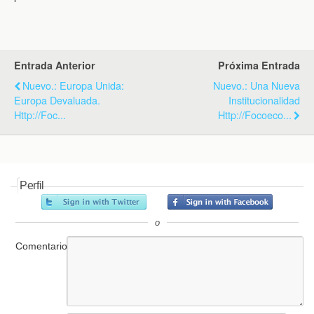
k
i
p
e
n
d
l
y
Entrada Anterior
Próxima Entrada
Nuevo.: Europa Unida:
Nuevo.: Una Nueva
Europa Devaluada.
Institucionalidad
Http://foc...
Http://focoeco...
Perfil
o
Comentario