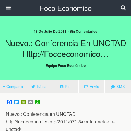
Foco Económico
18 De Julio De 2011 • Sin Comentarios
Nuevo.: Conferencia En UNCTAD
Http://focoeconomico…
Equipo Foco Económico
Comparte
Tuitea
Pin
Envía
SMS
F
T
P
E
W
a
w
r
m
h
c
i
i
a
a
Nuevo.: Conferencia en UNCTAD
e
t
n
i
t
b
t
t
l
s
http://focoeconomico.org/2011/07/18/conferencia-en-
o
e
F
A
unctad/
o
r
r
p