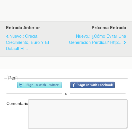
k
i
p
e
n
d
l
y
Entrada Anterior
Próxima Entrada
Nuevo.: Grecia:
Nuevo.: ¿Cómo Evitar Una
Crecimiento, Euro Y El
Generación Perdida? Http:...
Default Ht...
Perfil
o
Comentario